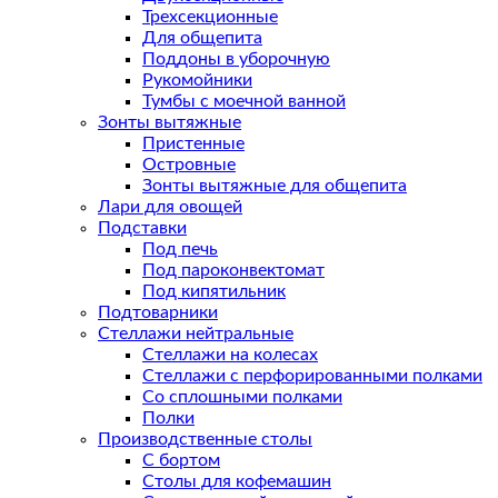
Трехсекционные
Для общепита
Поддоны в уборочную
Рукомойники
Тумбы с моечной ванной
Зонты вытяжные
Пристенные
Островные
Зонты вытяжные для общепита
Лари для овощей
Подставки
Под печь
Под пароконвектомат
Под кипятильник
Подтоварники
Стеллажи нейтральные
Стеллажи на колесах
Стеллажи с перфорированными полками
Со сплошными полками
Полки
Производственные столы
С бортом
Столы для кофемашин