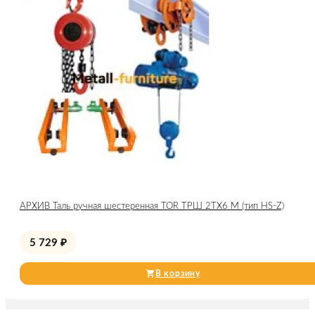
АРХИВ Таль ручная шестеренная TOR ТРШ 2ТХ6 М (тип HS-Z)
5 729
₽
В корзину