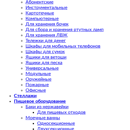
Абонентские
Инструментальные
Картотечные
Компьютерные
Для хранения бочек
Для сбора и хранения ртутных ламп
Для хранения ЛВЖ
Тележки для денег
Шкафы для мобильных телефонов
Шкафы для сумок
Ящики для ветоши
Ящики для песка
Универсальные
Модульные
Оружейные
Пожарные
Офисные
Стеллажи
Пищевое оборудование
Баки из нержавейки
Для пищевых отходов
Моечные ванны
Односекционные
Двухсекционные