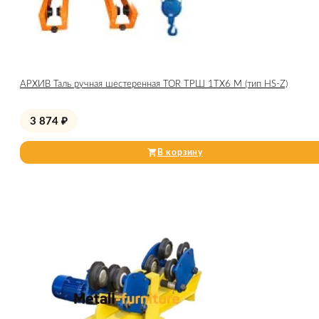
АРХИВ Таль ручная шестеренная TOR ТРШ 1ТХ6 М (тип HS-Z)
3 874
₽
В корзину