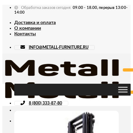
Skip
Обработка заказов сегодня:
09.00 - 18.00, перерыв 13:00-
to
14:00
content
Доставка и оплата
О компании
Контакты
INFO@METALL-FURNITURE.RU
8 (800) 333-87-80
Искать: