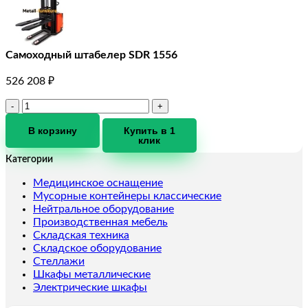
Самоходный штабелер SDR 1556
526 208
₽
Количество
товара
Самоходный
В корзину
Купить в 1
клик
штабелер
SDR
Категории
1556
Медицинское оснащение
Мусорные контейнеры классические
Нейтральное оборудование
Производственная мебель
Складская техника
Складское оборудование
Стеллажи
Шкафы металлические
Электрические шкафы