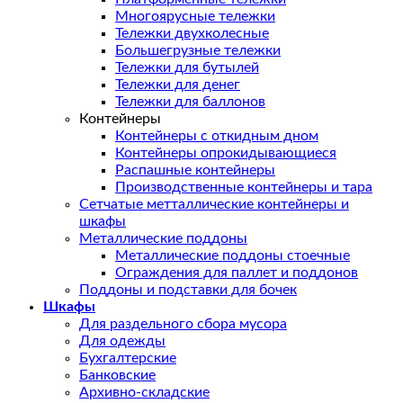
Многоярусные тележки
Тележки двухколесные
Большегрузные тележки
Тележки для бутылей
Тележки для денег
Тележки для баллонов
Контейнеры
Контейнеры с откидным дном
Контейнеры опрокидывающиеся
Распашные контейнеры
Производственные контейнеры и тара
Сетчатые метталлические контейнеры и
шкафы
Металлические поддоны
Металлические поддоны стоечные
Ограждения для паллет и поддонов
Поддоны и подставки для бочек
Шкафы
Для раздельного сбора мусора
Для одежды
Бухгалтерские
Банковские
Архивно-складские