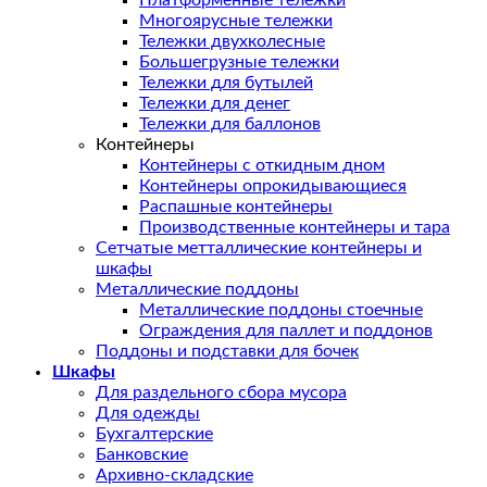
Платформенные тележки
Многоярусные тележки
Тележки двухколесные
Большегрузные тележки
Тележки для бутылей
Тележки для денег
Тележки для баллонов
Контейнеры
Контейнеры с откидным дном
Контейнеры опрокидывающиеся
Распашные контейнеры
Производственные контейнеры и тара
Сетчатые метталлические контейнеры и
шкафы
Металлические поддоны
Металлические поддоны стоечные
Ограждения для паллет и поддонов
Поддоны и подставки для бочек
Шкафы
Для раздельного сбора мусора
Для одежды
Бухгалтерские
Банковские
Архивно-складские