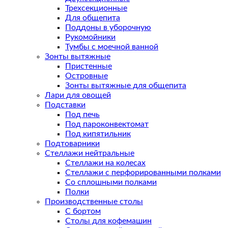
Трехсекционные
Для общепита
Поддоны в уборочную
Рукомойники
Тумбы с моечной ванной
Зонты вытяжные
Пристенные
Островные
Зонты вытяжные для общепита
Лари для овощей
Подставки
Под печь
Под пароконвектомат
Под кипятильник
Подтоварники
Стеллажи нейтральные
Стеллажи на колесах
Стеллажи с перфорированными полками
Со сплошными полками
Полки
Производственные столы
С бортом
Столы для кофемашин