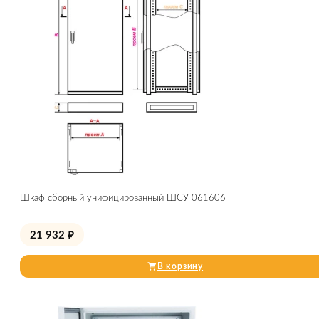
Шкаф сборный унифицированный ШСУ 061606
21 932
₽
В корзину