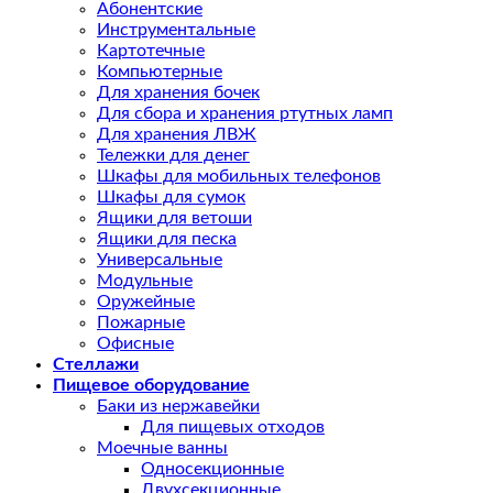
Абонентские
Инструментальные
Картотечные
Компьютерные
Для хранения бочек
Для сбора и хранения ртутных ламп
Для хранения ЛВЖ
Тележки для денег
Шкафы для мобильных телефонов
Шкафы для сумок
Ящики для ветоши
Ящики для песка
Универсальные
Модульные
Оружейные
Пожарные
Офисные
Стеллажи
Пищевое оборудование
Баки из нержавейки
Для пищевых отходов
Моечные ванны
Односекционные
Двухсекционные