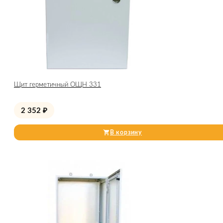
Щит герметичный ОЩН 331
2 352
₽
В корзину