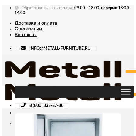
Skip
Обработка заказов сегодня:
09.00 - 18.00, перерыв 13:00-
to
14:00
content
Доставка и оплата
О компании
Контакты
INFO@METALL-FURNITURE.RU
8 (800) 333-87-80
Искать: