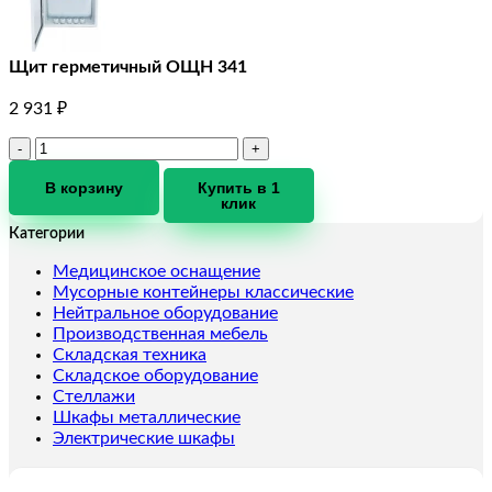
Щит герметичный ОЩН 341
2 931
₽
Количество
товара
Щит
В корзину
Купить в 1
клик
герметичный
ОЩН
Категории
341
Медицинское оснащение
Мусорные контейнеры классические
Нейтральное оборудование
Производственная мебель
Складская техника
Складское оборудование
Стеллажи
Шкафы металлические
Электрические шкафы