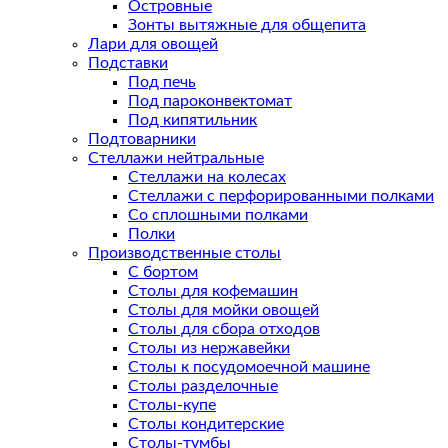
Островные
Зонты вытяжные для общепита
Лари для овощей
Подставки
Под печь
Под пароконвектомат
Под кипятильник
Подтоварники
Стеллажи нейтральные
Стеллажи на колесах
Стеллажи с перфорированными полками
Со сплошными полками
Полки
Производственные столы
С бортом
Столы для кофемашин
Столы для мойки овощей
Столы для сбора отходов
Столы из нержавейки
Столы к посудомоечной машине
Столы разделочные
Столы-купе
Столы кондитерские
Столы-тумбы