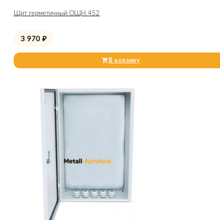
Щит герметичный ОЩН 452
3 970
₽
В корзину