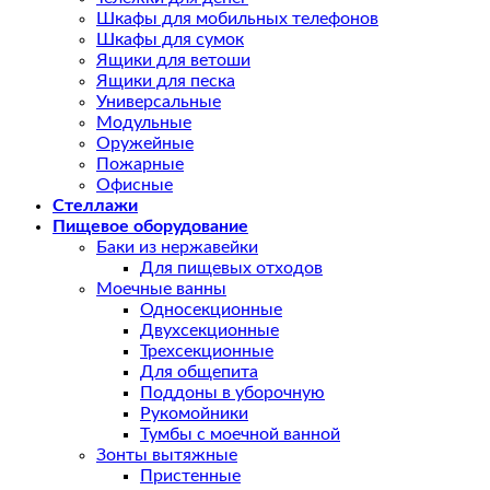
Шкафы для мобильных телефонов
Шкафы для сумок
Ящики для ветоши
Ящики для песка
Универсальные
Модульные
Оружейные
Пожарные
Офисные
Стеллажи
Пищевое оборудование
Баки из нержавейки
Для пищевых отходов
Моечные ванны
Односекционные
Двухсекционные
Трехсекционные
Для общепита
Поддоны в уборочную
Рукомойники
Тумбы с моечной ванной
Зонты вытяжные
Пристенные