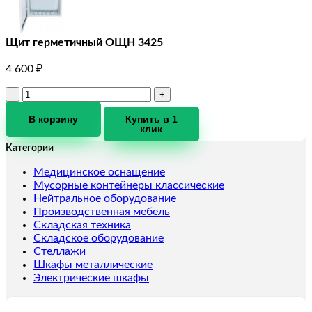
Щит герметичный ОЩН 3425
4 600
₽
Количество
товара
Щит
В корзину
Купить в 1
клик
герметичный
ОЩН
Категории
3425
Медицинское оснащение
Мусорные контейнеры классические
Нейтральное оборудование
Производственная мебель
Складская техника
Складское оборудование
Стеллажи
Шкафы металлические
Электрические шкафы