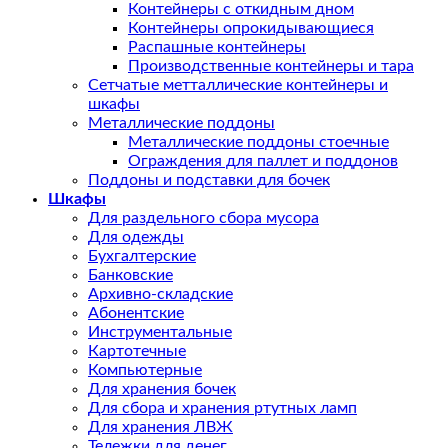
Контейнеры с откидным дном
Контейнеры опрокидывающиеся
Распашные контейнеры
Производственные контейнеры и тара
Сетчатые метталлические контейнеры и
шкафы
Металлические поддоны
Металлические поддоны стоечные
Ограждения для паллет и поддонов
Поддоны и подставки для бочек
Шкафы
Для раздельного сбора мусора
Для одежды
Бухгалтерские
Банковские
Архивно-складские
Абонентские
Инструментальные
Картотечные
Компьютерные
Для хранения бочек
Для сбора и хранения ртутных ламп
Для хранения ЛВЖ
Тележки для денег