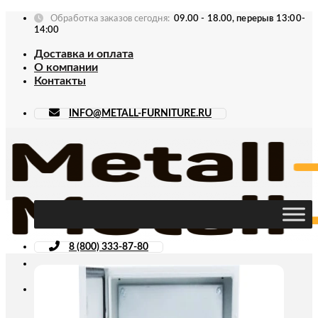
Skip
Обработка заказов сегодня:
09.00 - 18.00, перерыв 13:00-
to
14:00
content
Доставка и оплата
О компании
Контакты
INFO@METALL-FURNITURE.RU
8 (800) 333-87-80
Искать: