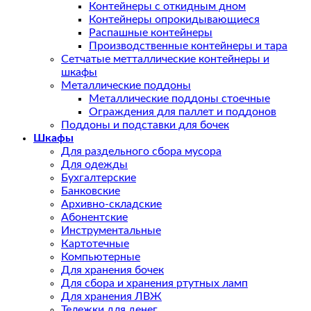
Контейнеры с откидным дном
Контейнеры опрокидывающиеся
Распашные контейнеры
Производственные контейнеры и тара
Сетчатые метталлические контейнеры и
шкафы
Металлические поддоны
Металлические поддоны стоечные
Ограждения для паллет и поддонов
Поддоны и подставки для бочек
Шкафы
Для раздельного сбора мусора
Для одежды
Бухгалтерские
Банковские
Архивно-складские
Абонентские
Инструментальные
Картотечные
Компьютерные
Для хранения бочек
Для сбора и хранения ртутных ламп
Для хранения ЛВЖ
Тележки для денег