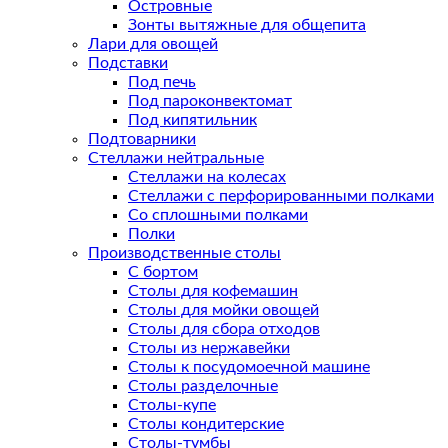
Островные
Зонты вытяжные для общепита
Лари для овощей
Подставки
Под печь
Под пароконвектомат
Под кипятильник
Подтоварники
Стеллажи нейтральные
Стеллажи на колесах
Стеллажи с перфорированными полками
Со сплошными полками
Полки
Производственные столы
С бортом
Столы для кофемашин
Столы для мойки овощей
Столы для сбора отходов
Столы из нержавейки
Столы к посудомоечной машине
Столы разделочные
Столы-купе
Столы кондитерские
Столы-тумбы