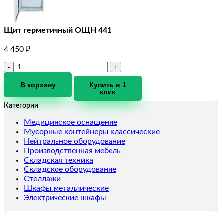
Щит герметичный ОЩН 441
4 450
₽
Количество
товара
Щит
В корзину
Купить в 1
клик
герметичный
ОЩН
Категории
441
Медицинское оснащение
Мусорные контейнеры классические
Нейтральное оборудование
Производственная мебель
Складская техника
Складское оборудование
Стеллажи
Шкафы металлические
Электрические шкафы