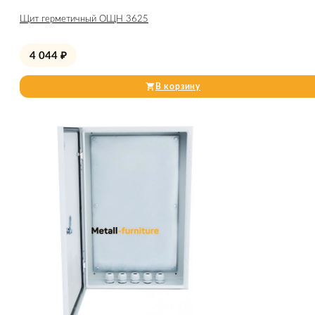
Щит герметичный ОЩН 3625
4 044
₽
В корзину