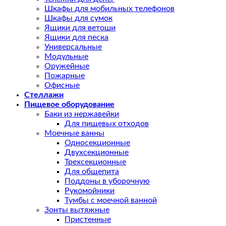
Шкафы для мобильных телефонов
Шкафы для сумок
Ящики для ветоши
Ящики для песка
Универсальные
Модульные
Оружейные
Пожарные
Офисные
Стеллажи
Пищевое оборудование
Баки из нержавейки
Для пищевых отходов
Моечные ванны
Односекционные
Двухсекционные
Трехсекционные
Для общепита
Поддоны в уборочную
Рукомойники
Тумбы с моечной ванной
Зонты вытяжные
Пристенные