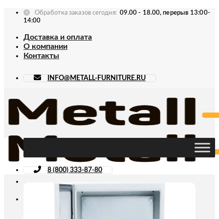
Skip
Обработка заказов сегодня:
09.00 - 18.00, перерыв 13:00-
to
14:00
content
Доставка и оплата
О компании
Контакты
INFO@METALL-FURNITURE.RU
8 (800) 333-87-80
Искать: