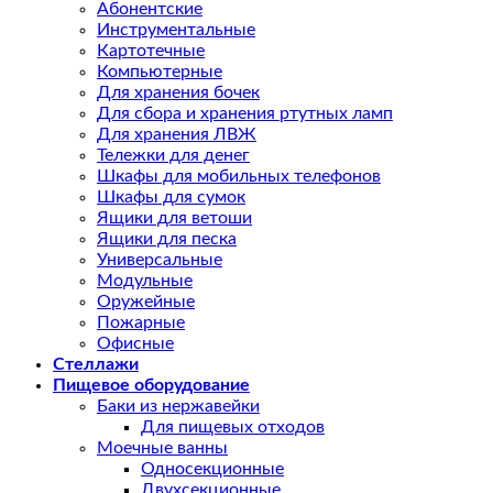
Абонентские
Инструментальные
Картотечные
Компьютерные
Для хранения бочек
Для сбора и хранения ртутных ламп
Для хранения ЛВЖ
Тележки для денег
Шкафы для мобильных телефонов
Шкафы для сумок
Ящики для ветоши
Ящики для песка
Универсальные
Модульные
Оружейные
Пожарные
Офисные
Стеллажи
Пищевое оборудование
Баки из нержавейки
Для пищевых отходов
Моечные ванны
Односекционные
Двухсекционные