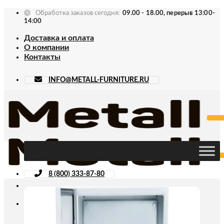
Skip
Обработка заказов сегодня:
09.00 - 18.00, перерыв 13:00-
to
14:00
content
Доставка и оплата
О компании
Контакты
INFO@METALL-FURNITURE.RU
8 (800) 333-87-80
Искать: