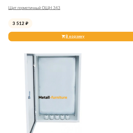
Щит герметичный ОЩН 343
3 512
₽
В корзину