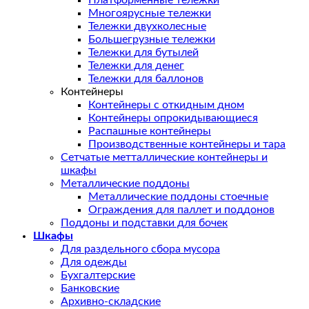
Платформенные тележки
Многоярусные тележки
Тележки двухколесные
Большегрузные тележки
Тележки для бутылей
Тележки для денег
Тележки для баллонов
Контейнеры
Контейнеры с откидным дном
Контейнеры опрокидывающиеся
Распашные контейнеры
Производственные контейнеры и тара
Сетчатые метталлические контейнеры и
шкафы
Металлические поддоны
Металлические поддоны стоечные
Ограждения для паллет и поддонов
Поддоны и подставки для бочек
Шкафы
Для раздельного сбора мусора
Для одежды
Бухгалтерские
Банковские
Архивно-складские