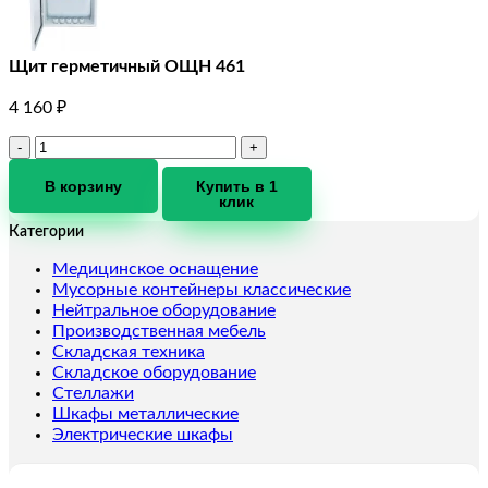
Щит герметичный ОЩН 461
4 160
₽
Количество
товара
Щит
В корзину
Купить в 1
клик
герметичный
ОЩН
Категории
461
Медицинское оснащение
Мусорные контейнеры классические
Нейтральное оборудование
Производственная мебель
Складская техника
Складское оборудование
Стеллажи
Шкафы металлические
Электрические шкафы