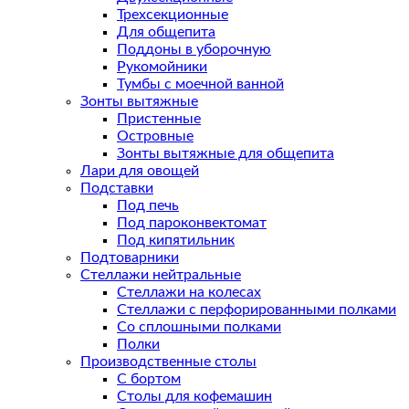
Трехсекционные
Для общепита
Поддоны в уборочную
Рукомойники
Тумбы с моечной ванной
Зонты вытяжные
Пристенные
Островные
Зонты вытяжные для общепита
Лари для овощей
Подставки
Под печь
Под пароконвектомат
Под кипятильник
Подтоварники
Стеллажи нейтральные
Стеллажи на колесах
Стеллажи с перфорированными полками
Со сплошными полками
Полки
Производственные столы
С бортом
Столы для кофемашин