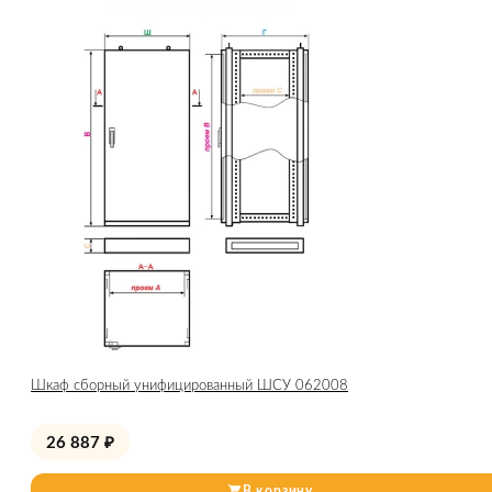
Шкаф сборный унифицированный ШСУ 062008
26 887
₽
В корзину