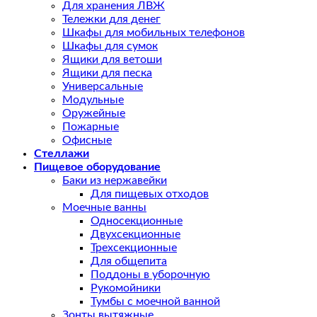
Для хранения ЛВЖ
Тележки для денег
Шкафы для мобильных телефонов
Шкафы для сумок
Ящики для ветоши
Ящики для песка
Универсальные
Модульные
Оружейные
Пожарные
Офисные
Стеллажи
Пищевое оборудование
Баки из нержавейки
Для пищевых отходов
Моечные ванны
Односекционные
Двухсекционные
Трехсекционные
Для общепита
Поддоны в уборочную
Рукомойники
Тумбы с моечной ванной
Зонты вытяжные