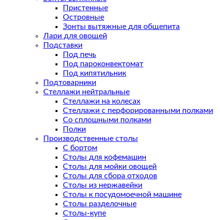
Пристенные
Островные
Зонты вытяжные для общепита
Лари для овощей
Подставки
Под печь
Под пароконвектомат
Под кипятильник
Подтоварники
Стеллажи нейтральные
Стеллажи на колесах
Стеллажи с перфорированными полками
Со сплошными полками
Полки
Производственные столы
С бортом
Столы для кофемашин
Столы для мойки овощей
Столы для сбора отходов
Столы из нержавейки
Столы к посудомоечной машине
Столы разделочные
Столы-купе