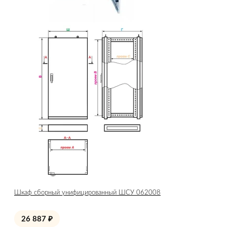
Шкаф сборный унифицированный ШСУ 062008
26 887
₽