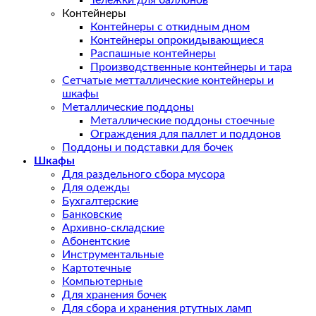
Тележки для баллонов
Контейнеры
Контейнеры с откидным дном
Контейнеры опрокидывающиеся
Распашные контейнеры
Производственные контейнеры и тара
Сетчатые метталлические контейнеры и
шкафы
Металлические поддоны
Металлические поддоны стоечные
Ограждения для паллет и поддонов
Поддоны и подставки для бочек
Шкафы
Для раздельного сбора мусора
Для одежды
Бухгалтерские
Банковские
Архивно-складские
Абонентские
Инструментальные
Картотечные
Компьютерные
Для хранения бочек
Для сбора и хранения ртутных ламп