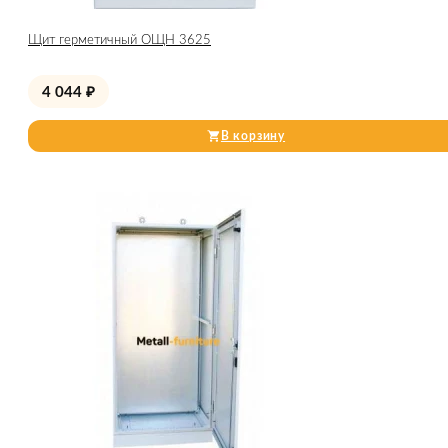
Щит герметичный ОЩН 3625
4 044
₽
В корзину