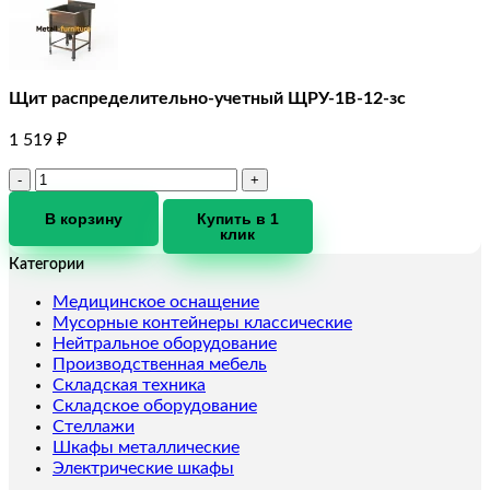
Щит распределительно-учетный ЩРУ-1В-12-зс
1 519
₽
Количество
товара
Щит
В корзину
Купить в 1
клик
распределительно-
учетный
Категории
ЩРУ-1В-12-
зс
Медицинское оснащение
Мусорные контейнеры классические
Нейтральное оборудование
Производственная мебель
Складская техника
Складское оборудование
Стеллажи
Шкафы металлические
Электрические шкафы