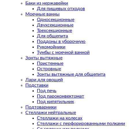
Баки из нержавейки
Для пищевых отходов
Моечные ванны
Односекционные
Двухсекционные
Трехсекционные
Для общепита
Поддоны в уборочную
Рукомойники
Тумбы с моечной ванной
Зонты вытяжные
Пристенные
Островные
Зонты вытяжные для общепита
Лари для овощей
Подставки
Под печь
Под пароконвектомат
Под кипятильник
Подтоварники
Стеллажи нейтральные
Стеллажи на колесах
Стеллажи с перфорированными полками