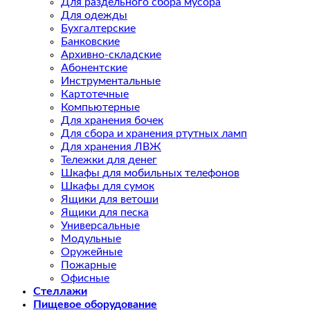
Для раздельного сбора мусора
Для одежды
Бухгалтерские
Банковские
Архивно-складские
Абонентские
Инструментальные
Картотечные
Компьютерные
Для хранения бочек
Для сбора и хранения ртутных ламп
Для хранения ЛВЖ
Тележки для денег
Шкафы для мобильных телефонов
Шкафы для сумок
Ящики для ветоши
Ящики для песка
Универсальные
Модульные
Оружейные
Пожарные
Офисные
Стеллажи
Пищевое оборудование