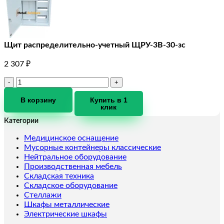
Щит распределительно-учетный ЩРУ-3В-30-зс
2 307
₽
Количество
товара
Щит
В корзину
Купить в 1
клик
распределительно-
учетный
Категории
ЩРУ-3В-30-
зс
Медицинское оснащение
Мусорные контейнеры классические
Нейтральное оборудование
Производственная мебель
Складская техника
Складское оборудование
Стеллажи
Шкафы металлические
Электрические шкафы