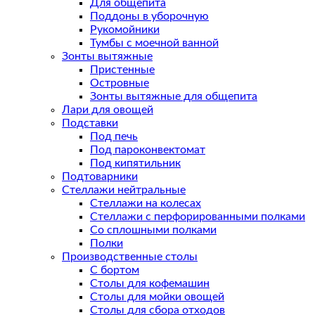
Для общепита
Поддоны в уборочную
Рукомойники
Тумбы с моечной ванной
Зонты вытяжные
Пристенные
Островные
Зонты вытяжные для общепита
Лари для овощей
Подставки
Под печь
Под пароконвектомат
Под кипятильник
Подтоварники
Стеллажи нейтральные
Стеллажи на колесах
Стеллажи с перфорированными полками
Со сплошными полками
Полки
Производственные столы
С бортом
Столы для кофемашин
Столы для мойки овощей
Столы для сбора отходов