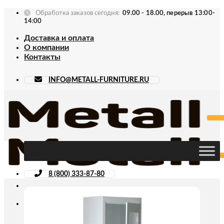
Skip
Обработка заказов сегодня:
09.00 - 18.00, перерыв 13:00-
to
14:00
content
Доставка и оплата
О компании
Контакты
INFO@METALL-FURNITURE.RU
8 (800) 333-87-80
Искать: