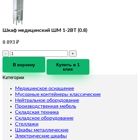
Шкаф медицинский ШМ 1-2ВТ (0.8)
8 893
₽
Количество
товара
Шкаф
В корзину
Купить в 1
клик
медицинский
ШМ
Категории
1-
2ВТ
Медицинское оснащение
(0.8)
Мусорные контейнеры классические
Нейтральное оборудование
Производственная мебель
Складская техника
Складское оборудование
Стеллажи
Шкафы металлические
Электрические шкафы