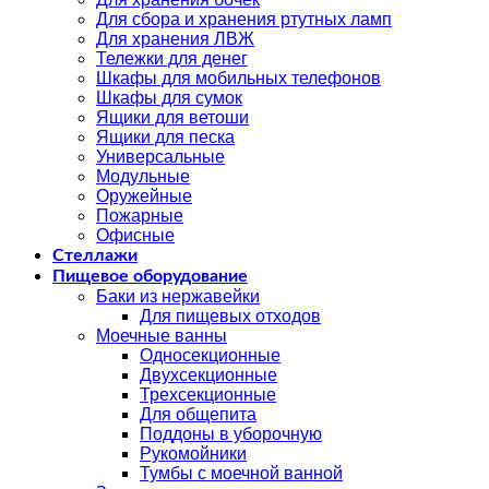
Для сбора и хранения ртутных ламп
Для хранения ЛВЖ
Тележки для денег
Шкафы для мобильных телефонов
Шкафы для сумок
Ящики для ветоши
Ящики для песка
Универсальные
Модульные
Оружейные
Пожарные
Офисные
Стеллажи
Пищевое оборудование
Баки из нержавейки
Для пищевых отходов
Моечные ванны
Односекционные
Двухсекционные
Трехсекционные
Для общепита
Поддоны в уборочную
Рукомойники
Тумбы с моечной ванной