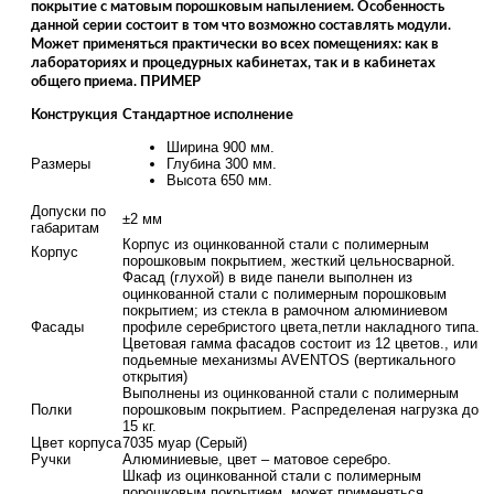
покрытие с матовым порошковым напылением. Особенность
данной серии состоит в том что возможно составлять модули.
Может применяться практически во всех помещениях: как в
лабораториях и процедурных кабинетах, так и в кабинетах
общего приема. ПРИМЕР
Конструкция
Стандартное исполнение
Ширина 900 мм.
Размеры
Глубина 300 мм.
Высота 650 мм.
Допуски по
±2 мм
габаритам
Корпус из оцинкованной стали с полимерным
Корпус
порошковым покрытием, жесткий цельносварной.
Фасад (глухой) в виде панели выполнен из
оцинкованной стали с полимерным порошковым
покрытием; из стекла в рамочном алюминиевом
Фасады
профиле серебристого цвета,петли накладного типа.
Цветовая гамма фасадов состоит из 12 цветов., или
подьемные механизмы AVENTOS (вертикального
открытия)
Выполнены из оцинкованной стали с полимерным
Полки
порошковым покрытием. Распределеная нагрузка до
15 кг.
Цвет корпуса
7035 муар (Серый)
Ручки
Алюминиевые, цвет – матовое серебро.
Шкаф из оцинкованной стали с полимерным
порошковым покрытием, может применяться