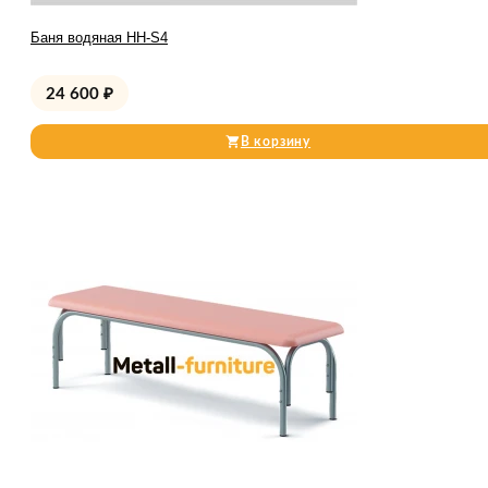
Баня водяная HH-S4
24 600
₽
В корзину