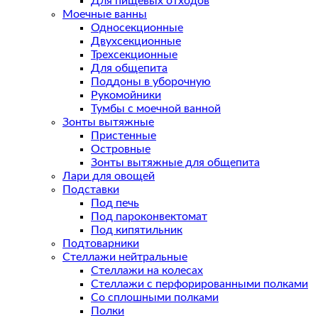
Для пищевых отходов
Моечные ванны
Односекционные
Двухсекционные
Трехсекционные
Для общепита
Поддоны в уборочную
Рукомойники
Тумбы с моечной ванной
Зонты вытяжные
Пристенные
Островные
Зонты вытяжные для общепита
Лари для овощей
Подставки
Под печь
Под пароконвектомат
Под кипятильник
Подтоварники
Стеллажи нейтральные
Стеллажи на колесах
Стеллажи с перфорированными полками
Со сплошными полками
Полки