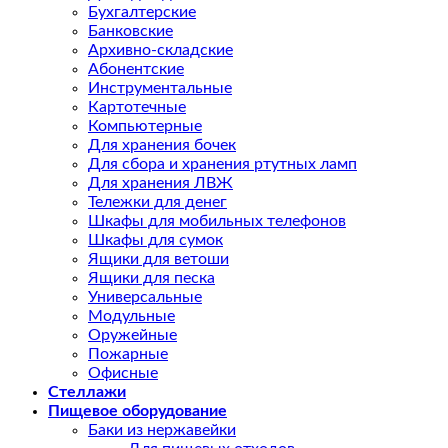
Бухгалтерские
Банковские
Архивно-складские
Абонентские
Инструментальные
Картотечные
Компьютерные
Для хранения бочек
Для сбора и хранения ртутных ламп
Для хранения ЛВЖ
Тележки для денег
Шкафы для мобильных телефонов
Шкафы для сумок
Ящики для ветоши
Ящики для песка
Универсальные
Модульные
Оружейные
Пожарные
Офисные
Стеллажи
Пищевое оборудование
Баки из нержавейки