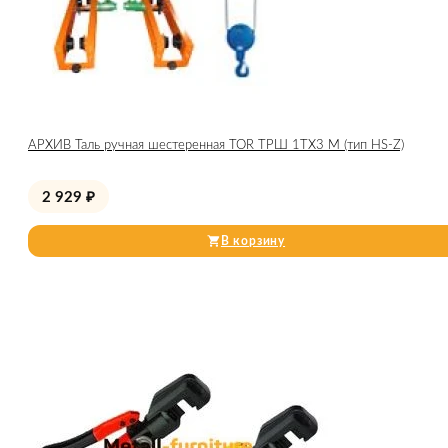
АРХИВ Таль ручная шестеренная TOR ТРШ 1ТХ3 М (тип HS-Z)
2 929
₽
В корзину