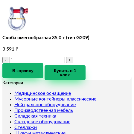
Скоба омегообразная 35,0 т (тип G209)
3 591
₽
Количество
товара
Скоба
В корзину
Купить в 1
клик
омегообразная
35,0
Категории
т
(тип
Медицинское оснащение
G209)
Мусорные контейнеры классические
Нейтральное оборудование
Производственная мебель
Складская техника
Складское оборудование
Стеллажи
Шкафы металлические