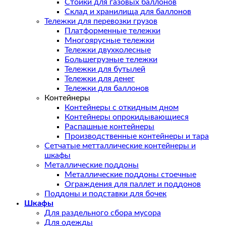
Стойки для газовых баллонов
Склад и хранилища для баллонов
Тележки для перевозки грузов
Платформенные тележки
Многоярусные тележки
Тележки двухколесные
Большегрузные тележки
Тележки для бутылей
Тележки для денег
Тележки для баллонов
Контейнеры
Контейнеры с откидным дном
Контейнеры опрокидывающиеся
Распашные контейнеры
Производственные контейнеры и тара
Сетчатые метталлические контейнеры и
шкафы
Металлические поддоны
Металлические поддоны стоечные
Ограждения для паллет и поддонов
Поддоны и подставки для бочек
Шкафы
Для раздельного сбора мусора
Для одежды