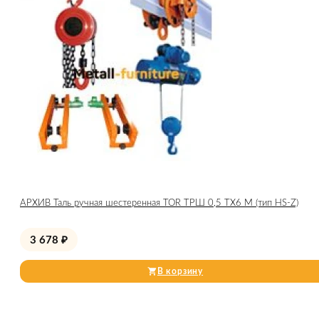
АРХИВ Таль ручная шестеренная TOR ТРШ 0,5 ТХ6 М (тип HS-Z)
3 678
₽
В корзину