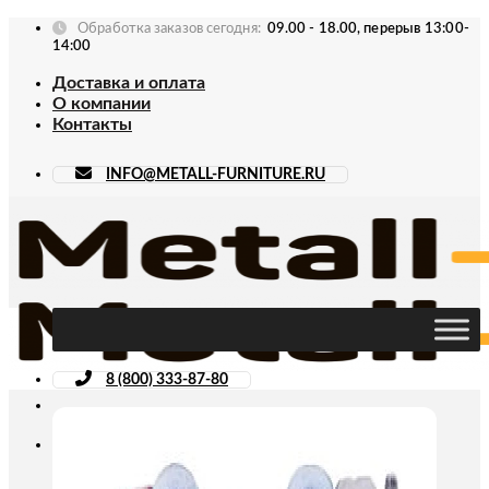
Skip
Обработка заказов сегодня:
09.00 - 18.00, перерыв 13:00-
to
14:00
content
Доставка и оплата
О компании
Контакты
INFO@METALL-FURNITURE.RU
8 (800) 333-87-80
Искать: