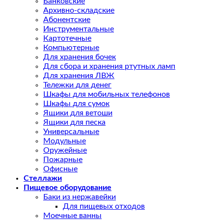
Банковские
Архивно-складские
Абонентские
Инструментальные
Картотечные
Компьютерные
Для хранения бочек
Для сбора и хранения ртутных ламп
Для хранения ЛВЖ
Тележки для денег
Шкафы для мобильных телефонов
Шкафы для сумок
Ящики для ветоши
Ящики для песка
Универсальные
Модульные
Оружейные
Пожарные
Офисные
Стеллажи
Пищевое оборудование
Баки из нержавейки
Для пищевых отходов
Моечные ванны