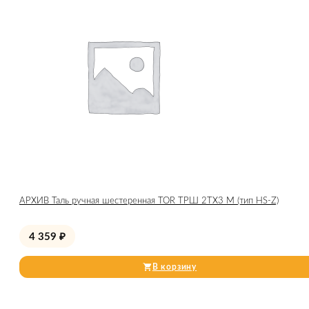
АРХИВ Таль ручная шестеренная TOR ТРШ 2ТХ3 М (тип HS-Z)
4 359
₽
В корзину