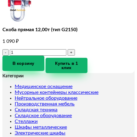
Скоба прямая 12,00т (тип G2150)
1 090
₽
Количество
товара
Скоба
В корзину
Купить в 1
клик
прямая
12,00т
Категории
(тип
G2150)
Медицинское оснащение
Мусорные контейнеры классические
Нейтральное оборудование
Производственная мебель
Складская техника
Складское оборудование
Стеллажи
Шкафы металлические
Электрические шкафы