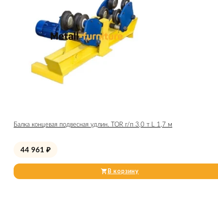
Балка концевая подвесная удлин. TOR г/п 3,0 т L 1,7 м
44 961
₽
В корзину