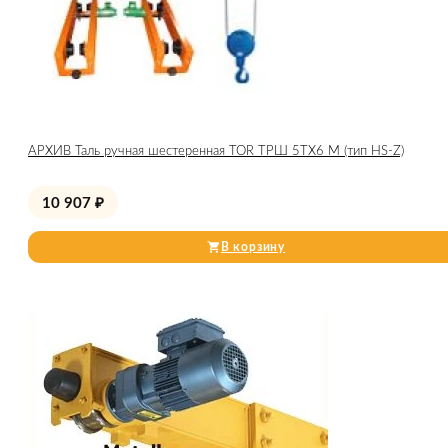
АРХИВ Таль ручная шестеренная TOR ТРШ 5ТХ6 М (тип HS-Z)
10 907
₽
В корзину