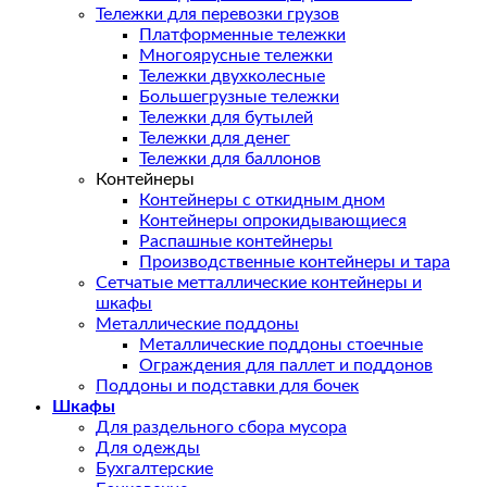
Тележки для перевозки грузов
Платформенные тележки
Многоярусные тележки
Тележки двухколесные
Большегрузные тележки
Тележки для бутылей
Тележки для денег
Тележки для баллонов
Контейнеры
Контейнеры с откидным дном
Контейнеры опрокидывающиеся
Распашные контейнеры
Производственные контейнеры и тара
Сетчатые метталлические контейнеры и
шкафы
Металлические поддоны
Металлические поддоны стоечные
Ограждения для паллет и поддонов
Поддоны и подставки для бочек
Шкафы
Для раздельного сбора мусора
Для одежды
Бухгалтерские