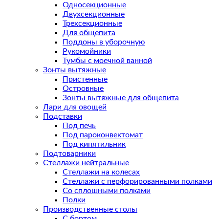
Односекционные
Двухсекционные
Трехсекционные
Для общепита
Поддоны в уборочную
Рукомойники
Тумбы с моечной ванной
Зонты вытяжные
Пристенные
Островные
Зонты вытяжные для общепита
Лари для овощей
Подставки
Под печь
Под пароконвектомат
Под кипятильник
Подтоварники
Стеллажи нейтральные
Стеллажи на колесах
Стеллажи с перфорированными полками
Со сплошными полками
Полки
Производственные столы
С бортом