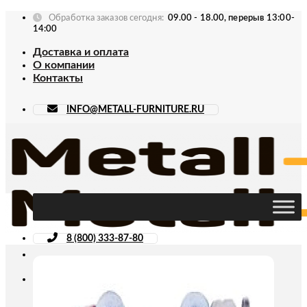
Skip
Обработка заказов сегодня:
09.00 - 18.00, перерыв 13:00-
to
14:00
content
Доставка и оплата
О компании
Контакты
INFO@METALL-FURNITURE.RU
8 (800) 333-87-80
Искать: