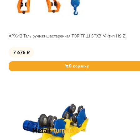
АРХИВ Таль ручная шестеренная TOR ТРШ 5ТХ3 М (тип HS-Z)
7 678
₽
В корзину