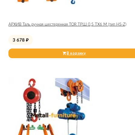
АРХИВ Таль ручная шестеренная TOR ТРШ 0,5 ТХ6 М (тип HS-Z)
3 678
₽
В корзину