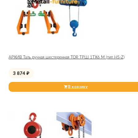
АРХИВ Таль ручная шестеренная TOR ТРШ 1ТХ6 М (тип HS-Z)
3 874
₽
В корзину