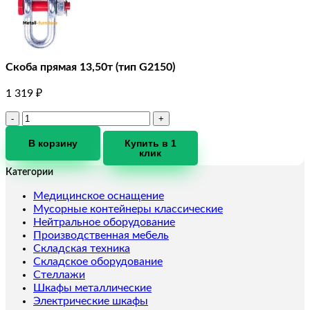
Скоба прямая 13,50т (тип G2150)
1 319
₽
Количество
товара
Скоба
В корзину
Купить в 1
клик
прямая
13,50т
Категории
(тип
G2150)
Медицинское оснащение
Мусорные контейнеры классические
Нейтральное оборудование
Производственная мебель
Складская техника
Складское оборудование
Стеллажи
Шкафы металлические
Электрические шкафы