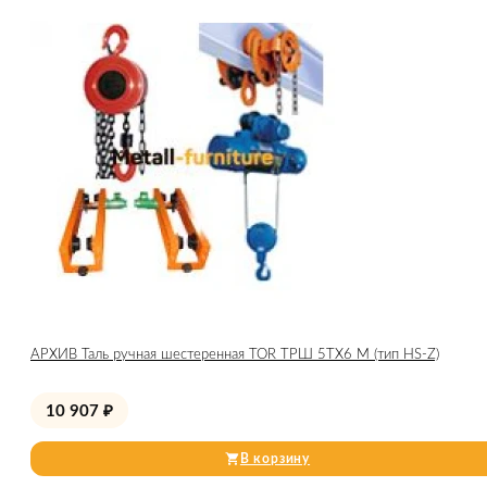
АРХИВ Таль ручная шестеренная TOR ТРШ 5ТХ6 М (тип HS-Z)
10 907
₽
В корзину