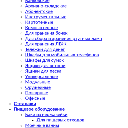
Банковские
Архивно-складские
Абонентские
Инструментальные
Картотечные
Компьютерные
Для хранения бочек
Для сбора и хранения ртутных ламп
Для хранения ЛВЖ
Тележки для денег
Шкафы для мобильных телефонов
Шкафы для сумок
Ящики для ветоши
Ящики для песка
Универсальные
Модульные
Оружейные
Пожарные
Офисные
Стеллажи
Пищевое оборудование
Баки из нержавейки
Для пищевых отходов
Моечные ванны