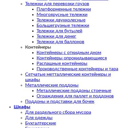
Тележки для перевозки грузов
Платформенные тележки
Многоярусные тележки
Тележки двухколесные
Большегрузные тележки
Тележки для бутылей
Тележки для денег
Тележки для баллонов
Контейнеры
Контейнеры с откидным дном
Контейнеры опрокидывающиеся
Распашные контейнеры
Производственные контейнеры и тара
Сетчатые метталлические контейнеры и
шкафы
Металлические поддоны
Металлические поддоны стоечные
Ограждения для паллет и поддонов
Поддоны и подставки для бочек
Шкафы
Для раздельного сбора мусора
Для одежды
Бухгалтерские