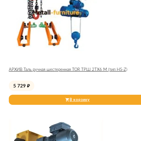
АРХИВ Таль ручная шестеренная TOR ТРШ 2ТХ6 М (тип HS-Z)
5 729
₽
В корзину