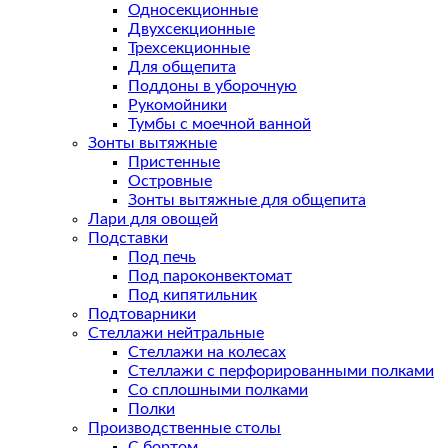
Односекционные
Двухсекционные
Трехсекционные
Для общепита
Поддоны в уборочную
Рукомойники
Тумбы с моечной ванной
Зонты вытяжные
Пристенные
Островные
Зонты вытяжные для общепита
Лари для овощей
Подставки
Под печь
Под пароконвектомат
Под кипятильник
Подтоварники
Стеллажи нейтральные
Стеллажи на колесах
Стеллажи с перфорированными полками
Со сплошными полками
Полки
Производственные столы
С бортом