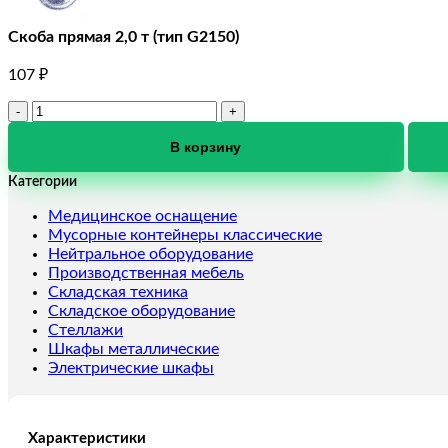
Скоба прямая 2,0 т (тип G2150)
107
₽
Количество
товара
Скоба
В корзину
прямая
Категории
2,0
т
Медицинское оснащение
(тип
Мусорные контейнеры классические
G2150)
Нейтральное оборудование
Производственная мебель
Складская техника
Складское оборудование
Стеллажи
Шкафы металлические
Электрические шкафы
Характеристики