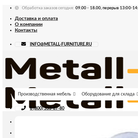
Skip
Обработка заказов сегодня:
09.00 - 18.00, перерыв 13:00-14
to
Доставка и оплата
content
О компании
Контакты
INFO@METALL-FURNITURE.RU
Производственная мебель
Оборудование для склада
8 (800) 333-87-80
Искать: