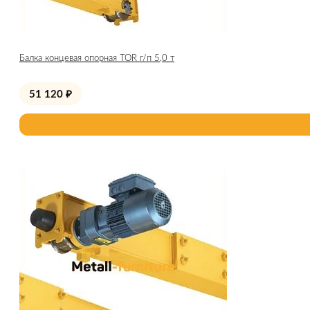
Балка концевая опорная TOR г/п 5,0 т
51 120
₽