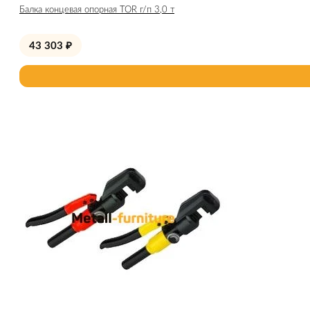
Балка концевая опорная TOR г/п 3,0 т
43 303
₽