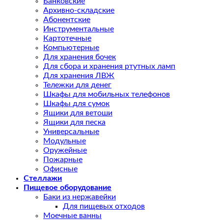
Банковские
Архивно-складские
Абонентские
Инструментальные
Картотечные
Компьютерные
Для хранения бочек
Для сбора и хранения ртутных ламп
Для хранения ЛВЖ
Тележки для денег
Шкафы для мобильных телефонов
Шкафы для сумок
Ящики для ветоши
Ящики для песка
Универсальные
Модульные
Оружейные
Пожарные
Офисные
Стеллажи
Пищевое оборудование
Баки из нержавейки
Для пищевых отходов
Моечные ванны