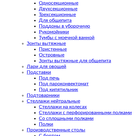
Односекционные
Двухсекционные
Трехсекционные
Для общепита
Поддоны в уборочную
Рукомойники
Тумбы с моечной ванной
Зонты вытяжные
Пристенные
Островные
Зонты вытяжные для общепита
Лари для овощей
Подставки
Под печь
Под пароконвектомат
Под кипятильник
Подтоварники
Стеллажи нейтральные
Стеллажи на колесах
Стеллажи с перфорированными полками
Со сплошными полками
Полки
Производственные столы
С бортом