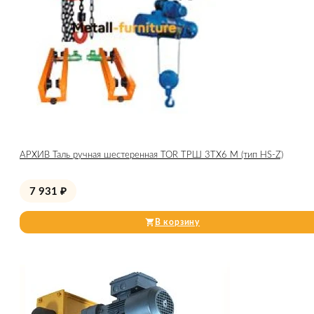
АРХИВ Таль ручная шестеренная TOR ТРШ 3ТХ6 М (тип HS-Z)
7 931
₽
В корзину