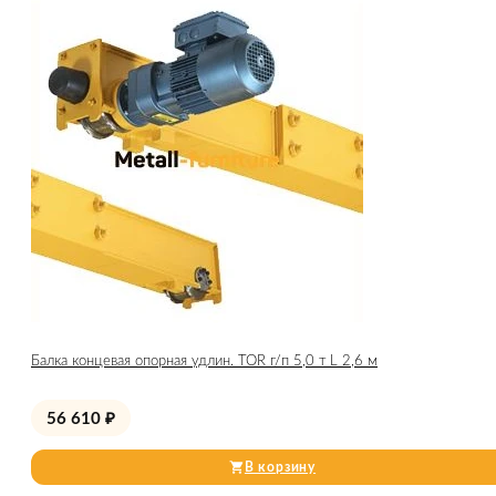
Балка концевая опорная удлин. TOR г/п 5,0 т L 2,6 м
56 610
₽
В корзину