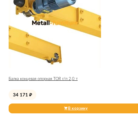
Балка концевая опорная TOR г/п 2,0 т
34 171
₽
В корзину