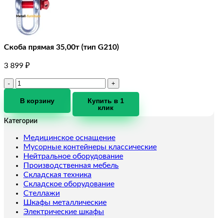
Скоба прямая 35,00т (тип G210)
3 899
₽
Количество
товара
Скоба
В корзину
Купить в 1
клик
прямая
35,00т
Категории
(тип
G210)
Медицинское оснащение
Мусорные контейнеры классические
Нейтральное оборудование
Производственная мебель
Складская техника
Складское оборудование
Стеллажи
Шкафы металлические
Электрические шкафы