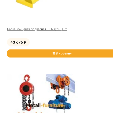
Балка концевая подвесная TOR г/п 3,0 т
43 676
₽
В корзину