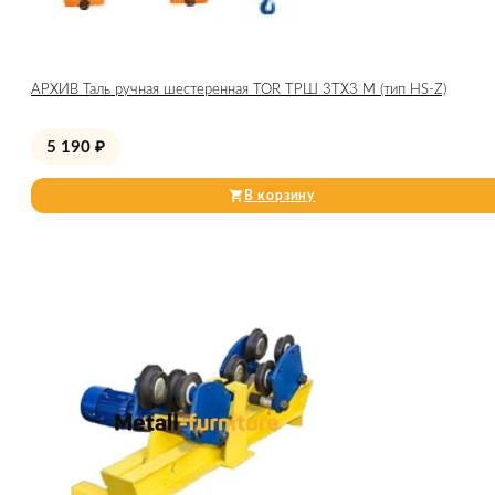
АРХИВ Таль ручная шестеренная TOR ТРШ 3ТХ3 М (тип HS-Z)
5 190
₽
В корзину