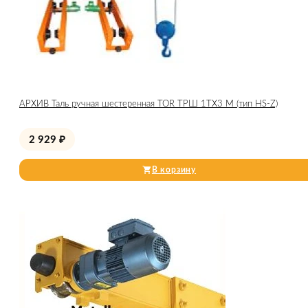
АРХИВ Таль ручная шестеренная TOR ТРШ 1ТХ3 М (тип HS-Z)
2 929
₽
В корзину