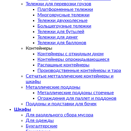
Тележки для перевозки грузов
Платформенные тележки
Многоярусные тележки
Тележки двухколесные
Большегрузные тележки
Тележки для бутылей
Тележки для денег
Тележки для баллонов
Контейнеры
Контейнеры с откидным дном
Контейнеры опрокидывающиеся
Распашные контейнеры
Производственные контейнеры и тара
Сетчатые метталлические контейнеры и
шкафы
Металлические поддоны
Металлические поддоны стоечные
Ограждения для паллет и поддонов
Поддоны и подставки для бочек
Шкафы
Для раздельного сбора мусора
Для одежды
Бухгалтерские