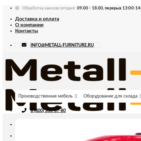
Skip
Обработка заказов сегодня:
09.00 - 18.00, перерыв 13:00-14
to
Доставка и оплата
content
О компании
Контакты
INFO@METALL-FURNITURE.RU
Производственная мебель
Оборудование для склада
8 (800) 333-87-80
Искать: