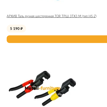
АРХИВ Таль ручная шестеренная TOR ТРШ 3ТХ3 М (тип HS-Z)
5 190
₽