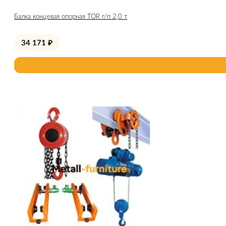
Балка концевая опорная TOR г/п 2,0 т
34 171
₽