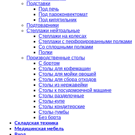
Подставки
Под печь
Под пароконвектомат
Под кипятильник
Подтоварники
Стеллажи нейтральные
Стеллажи на колесах
Стеллажи с перфорированными полками
Со сплошными полками
Полки
Производственные столы
С бортом
Столы для кофемашин
Столы для мойки овощей
Столы для сбора отходов
Столы из нержавейки
Столы к посудомоечной машине
Столы разделочные
Столы-купе
Столы кондитерские
Столы-тумбы
Без борта
Складская техника
Медицинская мебель
Вход