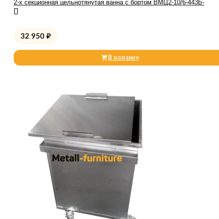
2-х секционная цельнотянутая ванна с бортом ВМЦ2-10/6-443Б-
П
32 950
₽
В корзину