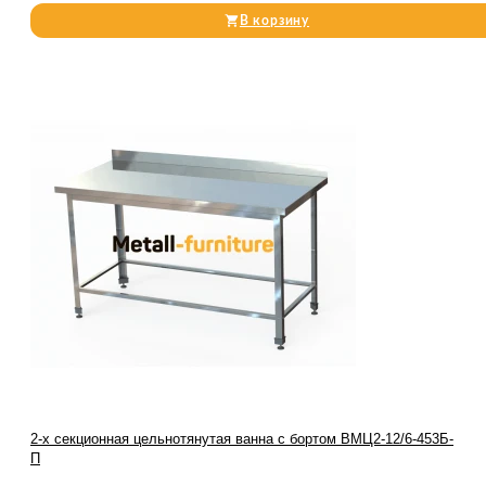
В корзину
2-х секционная цельнотянутая ванна с бортом ВМЦ2-12/6-453Б-
П