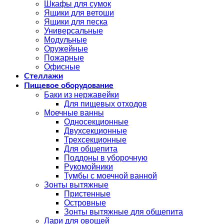
Шкафы для сумок
Ящики для ветоши
Ящики для песка
Универсальные
Модульные
Оружейные
Пожарные
Офисные
Стеллажи
Пищевое оборудование
Баки из нержавейки
Для пищевых отходов
Моечные ванны
Односекционные
Двухсекционные
Трехсекционные
Для общепита
Поддоны в уборочную
Рукомойники
Тумбы с моечной ванной
Зонты вытяжные
Пристенные
Островные
Зонты вытяжные для общепита
Лари для овощей