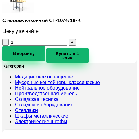
Стеллаж кухонный СТ-10/4/18-К
Цену уточняйте
Количество
товара
Стеллаж
В корзину
Купить в 1
клик
кухонный
СТ-10/4/18-
Категории
К
Медицинское оснащение
Мусорные контейнеры классические
Нейтральное оборудование
Производственная мебель
Складская техника
Складское оборудование
Стеллажи
Шкафы металлические
Электрические шкафы