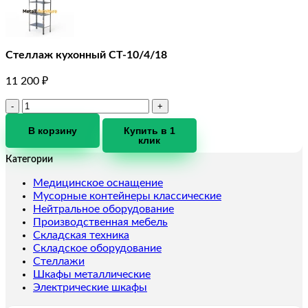
Стеллаж кухонный СТ-10/4/18
11 200
₽
Количество
товара
Стеллаж
В корзину
Купить в 1
клик
кухонный
СТ-10/4/18
Категории
Медицинское оснащение
Мусорные контейнеры классические
Нейтральное оборудование
Производственная мебель
Складская техника
Складское оборудование
Стеллажи
Шкафы металлические
Электрические шкафы