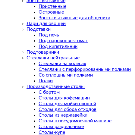
Зонты вытяжные
Пристенные
Островные
Зонты вытяжные для общепита
Лари для овощей
Подставки
Под печь
Под пароконвектомат
Под кипятильник
Подтоварники
Стеллажи нейтральные
Стеллажи на колесах
Стеллажи с перфорированными полками
Со сплошными полками
Полки
Производственные столы
С бортом
Столы для кофемашин
Столы для мойки овощей
Столы для сбора отходов
Столы из нержавейки
Столы к посудомоечной машине
Столы разделочные
Столы-купе