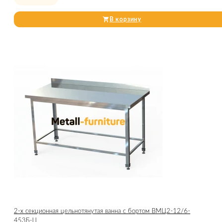
В корзину
2-х секционная цельнотянутая ванна с бортом ВМЦ2-12/6-
453Б-Ц