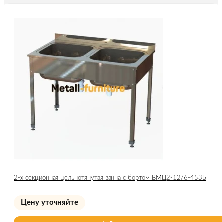
2-х секционная цельнотянутая ванна с бортом ВМЦ2-12/6-453Б
Цену уточняйте