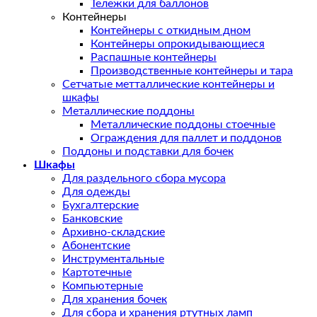
Тележки для баллонов
Контейнеры
Контейнеры с откидным дном
Контейнеры опрокидывающиеся
Распашные контейнеры
Производственные контейнеры и тара
Сетчатые метталлические контейнеры и
шкафы
Металлические поддоны
Металлические поддоны стоечные
Ограждения для паллет и поддонов
Поддоны и подставки для бочек
Шкафы
Для раздельного сбора мусора
Для одежды
Бухгалтерские
Банковские
Архивно-складские
Абонентские
Инструментальные
Картотечные
Компьютерные
Для хранения бочек
Для сбора и хранения ртутных ламп