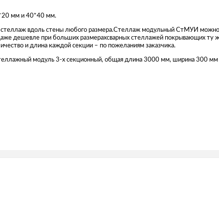
*20 мм и 40*40 мм.
 стеллаж вдоль стены любого размера.Стеллаж модульный СтМУИ можно
даже дешевле при больших размерахсварных стеллажей покрывающих ту же
ичество и длина каждой секции – по пожеланиям заказчика.
лажный модуль 3-х секционный, общая длина 3000 мм, ширина 300 мм 