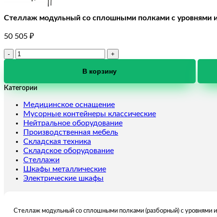
Стеллаж модульный со сплошными полками с уровнями 
50 505
₽
Количество
товара
Стеллаж
В корзину
модульный
Категории
со
сплошными
Медицинское оснащение
полками
Мусорные контейнеры классические
с
Нейтральное оборудование
уровнями
Производственная мебель
изменяемыми
Складская техника
длина
Складское оборудование
4000
Стеллажи
мм
Шкафы металлические
Электрические шкафы
Стеллаж модульный со сплошными полками (разборный) с уровнями 