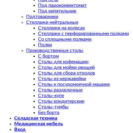
Под пароконвектомат
Под кипятильник
Подтоварники
Стеллажи нейтральные
Стеллажи на колесах
Стеллажи с перфорированными полками
Со сплошными полками
Полки
Производственные столы
С бортом
Столы для кофемашин
Столы для мойки овощей
Столы для сбора отходов
Столы из нержавейки
Столы к посудомоечной машине
Столы разделочные
Столы-купе
Столы кондитерские
Столы-тумбы
Без борта
Складская техника
Медицинская мебель
Вход