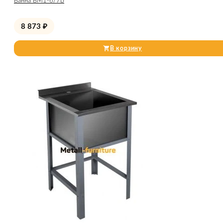
Ванна ВМ1-6/7Б
8 873
₽
В корзину