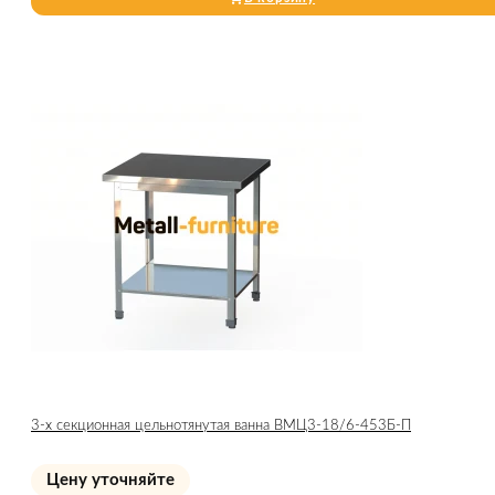
3-х секционная цельнотянутая ванна ВМЦ3-18/6-453Б-П
Цену уточняйте