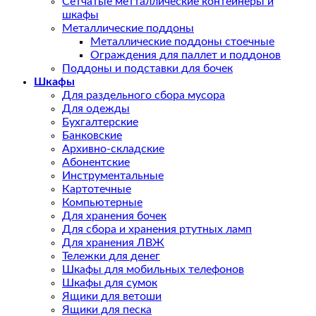
Сетчатые метталлические контейнеры и
шкафы
Металлические поддоны
Металлические поддоны стоечные
Ограждения для паллет и поддонов
Поддоны и подставки для бочек
Шкафы
Для раздельного сбора мусора
Для одежды
Бухгалтерские
Банковские
Архивно-складские
Абонентские
Инструментальные
Картотечные
Компьютерные
Для хранения бочек
Для сбора и хранения ртутных ламп
Для хранения ЛВЖ
Тележки для денег
Шкафы для мобильных телефонов
Шкафы для сумок
Ящики для ветоши
Ящики для песка