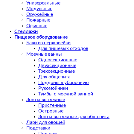
Универсальные
Модульные
Оружейные
Пожарные
Офисные
Стеллажи
Пищевое оборудование
Баки из нержавейки
Для пищевых отходов
Моечные ванны
Односекционные
Двухсекционные
Трехсекционные
Для общепита
Поддоны в уборочную
Рукомойники
Тумбы с моечной ванной
Зонты вытяжные
Пристенные
Островные
Зонты вытяжные для общепита
Лари для овощей
Подставки
Под печь