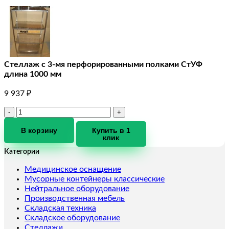
Стеллаж с 3-мя перфорированными полками СтУФ
длина 1000 мм
9 937
₽
Количество
товара
Стеллаж
В корзину
Купить в 1
клик
с
3-
Категории
мя
перфорированными
Медицинское оснащение
полками
Мусорные контейнеры классические
СтУФ
Нейтральное оборудование
длина
Производственная мебель
1000
Складская техника
мм
Складское оборудование
Стеллажи