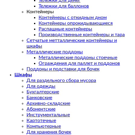
Тележки для денег
Тележки для баллонов
Контейнеры
Контейнеры с откидным дном
Контейнеры опрокидывающиеся
Распашные контейнеры
Производственные контейнеры и тара
Сетчатые метталлические контейнеры и
шкафы
Металлические поддоны
Металлические поддоны стоечные
Ограждения для паллет и поддонов
Поддоны и подставки для бочек
Шкафы
Для раздельного сбора мусора
Для одежды
Бухгалтерские
Банковские
Архивно-складские
Абонентские
Инструментальные
Картотечные
Компьютерные
Для хранения бочек