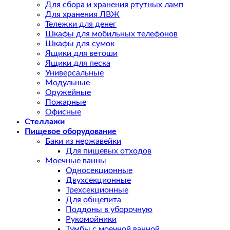
Для сбора и хранения ртутных ламп
Для хранения ЛВЖ
Тележки для денег
Шкафы для мобильных телефонов
Шкафы для сумок
Ящики для ветоши
Ящики для песка
Универсальные
Модульные
Оружейные
Пожарные
Офисные
Стеллажи
Пищевое оборудование
Баки из нержавейки
Для пищевых отходов
Моечные ванны
Односекционные
Двухсекционные
Трехсекционные
Для общепита
Поддоны в уборочную
Рукомойники
Тумбы с моечной ванной