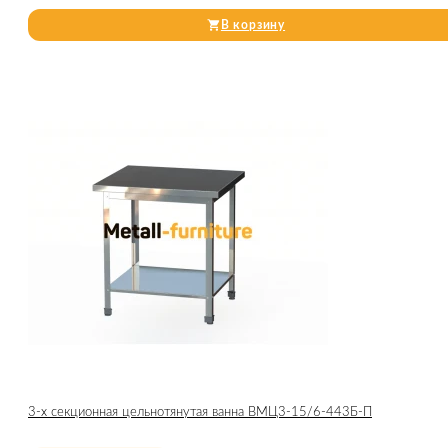
В корзину
3-х секционная цельнотянутая ванна ВМЦ3-15/6-443Б-П