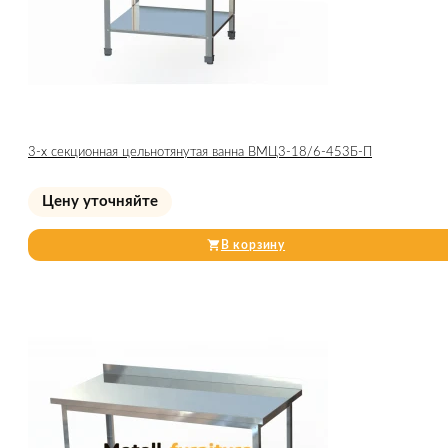
3-х секционная цельнотянутая ванна ВМЦ3-18/6-453Б-П
Цену уточняйте
В корзину