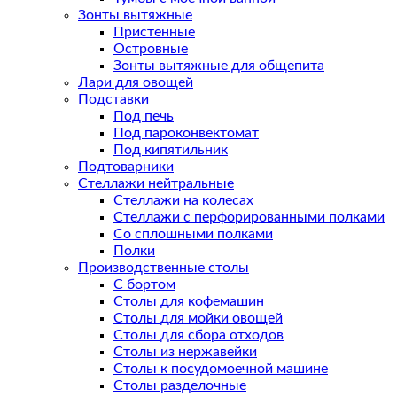
Зонты вытяжные
Пристенные
Островные
Зонты вытяжные для общепита
Лари для овощей
Подставки
Под печь
Под пароконвектомат
Под кипятильник
Подтоварники
Стеллажи нейтральные
Стеллажи на колесах
Стеллажи с перфорированными полками
Со сплошными полками
Полки
Производственные столы
С бортом
Столы для кофемашин
Столы для мойки овощей
Столы для сбора отходов
Столы из нержавейки
Столы к посудомоечной машине
Столы разделочные