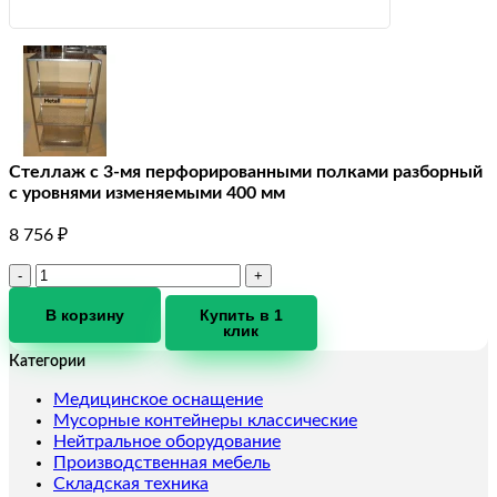
Стеллаж с 3-мя перфорированными полками разборный
с уровнями изменяемыми 400 мм
8 756
₽
Количество
товара
Стеллаж
В корзину
Купить в 1
клик
с
3-
Категории
мя
перфорированными
Медицинское оснащение
полками
Мусорные контейнеры классические
разборный
Нейтральное оборудование
с
Производственная мебель
уровнями
Складская техника