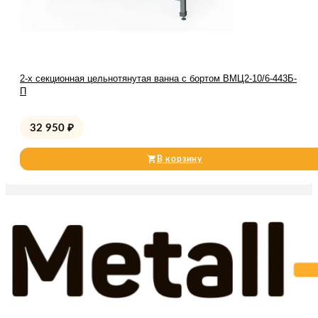
2-х секционная цельнотянутая ванна с бортом ВМЦ2-10/6-443Б-
П
32 950
₽
В корзину