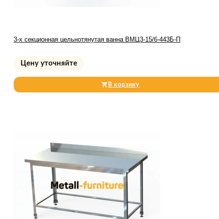
3-х секционная цельнотянутая ванна ВМЦ3-15/6-443Б-П
Цену уточняйте
В корзину