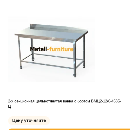
2-х секционная цельнотянутая ванна с бортом ВМЦ2-12/6-453Б-
Ц
Цену уточняйте