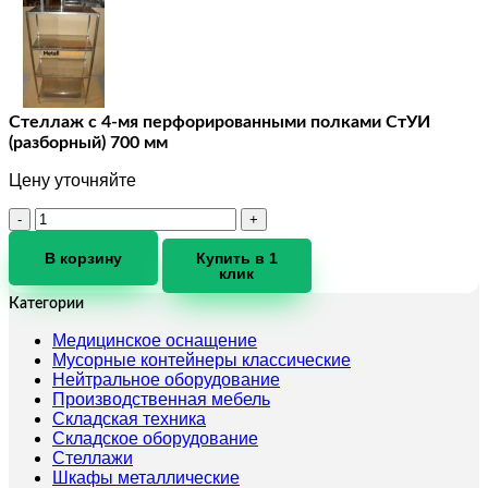
Стеллаж с 4-мя перфорированными полками СтУИ
(разборный) 700 мм
Цену уточняйте
Количество
товара
Стеллаж
В корзину
Купить в 1
клик
с
4-
Категории
мя
перфорированными
Медицинское оснащение
полками
Мусорные контейнеры классические
СтУИ
Нейтральное оборудование
(разборный)
Производственная мебель
700
Складская техника
мм
Складское оборудование
Стеллажи
Шкафы металлические