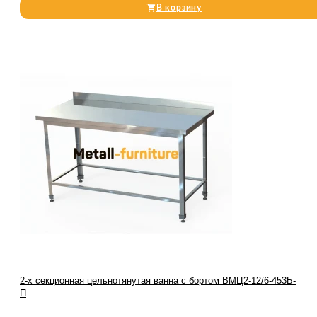
В корзину
2-х секционная цельнотянутая ванна с бортом ВМЦ2-12/6-453Б-
П