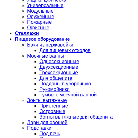
Универсальные
Модульные
Оружейные
Пожарные
Офисные
Стеллажи
Пищевое оборудование
Баки из нержавейки
Для пищевых отходов
Моечные ванны
Односекционные
Двухсекционные
Трехсекционные
Для общепита
Поддоны в уборочную
Рукомойники
Тумбы с моечной ванной
Зонты вытяжные
Пристенные
Островные
Зонты вытяжные для общепита
Лари для овощей
Подставки
Под печь