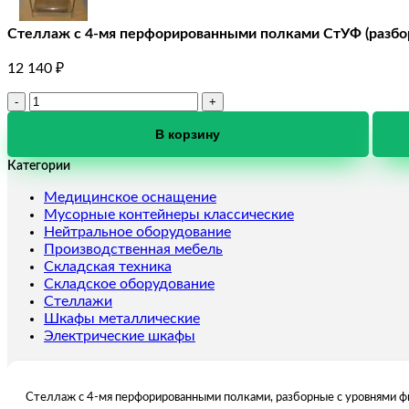
Стеллаж с 4-мя перфорированными полками СтУФ (разбо
12 140
₽
Количество
товара
Стеллаж
В корзину
с
Категории
4-
мя
Медицинское оснащение
перфорированными
Мусорные контейнеры классические
полками
Нейтральное оборудование
СтУФ
Производственная мебель
(разборный)
Складская техника
длина
Складское оборудование
1000
Стеллажи
мм
Шкафы металлические
Электрические шкафы
Стеллаж с 4-мя перфорированными полками, разборные с уровнями фи