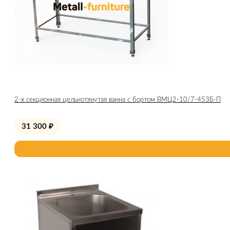
2-х секционная цельнотянутая ванна с бортом ВМЦ2-10/7-453Б-П
31 300
₽