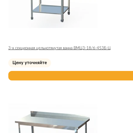
3-х секционная цельнотянутая ванна ВМЦ3-18/6-453Б-Ц
Цену уточняйте