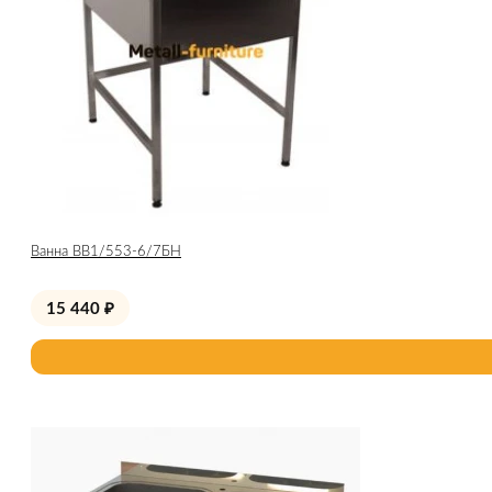
Ванна ВВ1/553-6/7БН
15 440
₽