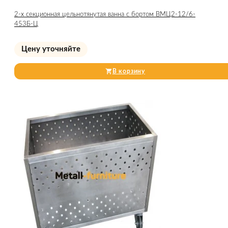
2-х секционная цельнотянутая ванна с бортом ВМЦ2-12/6-
453Б-Ц
Цену уточняйте
В корзину