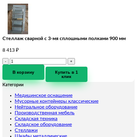
Стеллаж сварной с 3-мя сплошными полками 900 мм
8 413
₽
Количество
товара
Стеллаж
В корзину
Купить в 1
клик
сварной
с
Категории
3-
мя
Медицинское оснащение
сплошными
Мусорные контейнеры классические
полками
Нейтральное оборудование
900
Производственная мебель
мм
Складская техника
Складское оборудование
Стеллажи
Шкафы металлические