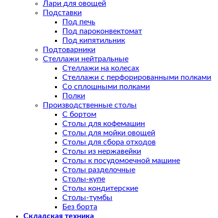
Лари для овощей
Подставки
Под печь
Под пароконвектомат
Под кипятильник
Подтоварники
Стеллажи нейтральные
Стеллажи на колесах
Стеллажи с перфорированными полками
Со сплошными полками
Полки
Производственные столы
С бортом
Столы для кофемашин
Столы для мойки овощей
Столы для сбора отходов
Столы из нержавейки
Столы к посудомоечной машине
Столы разделочные
Столы-купе
Столы кондитерские
Столы-тумбы
Без борта
Складская техника