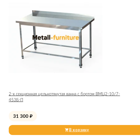
2-х секционная цельнотянутая ванна с бортом ВМЦ2-10/7-
453Б-П
31 300
₽
В корзину