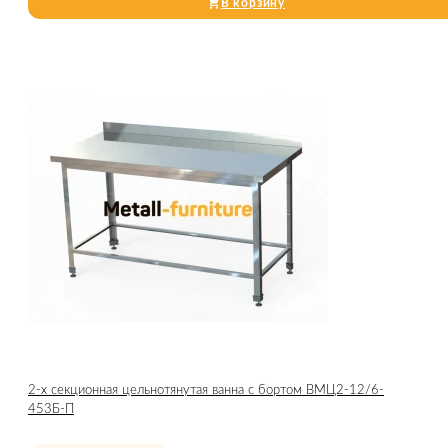
В корзину
2-х секционная цельнотянутая ванна с бортом ВМЦ2-12/6-
453Б-П