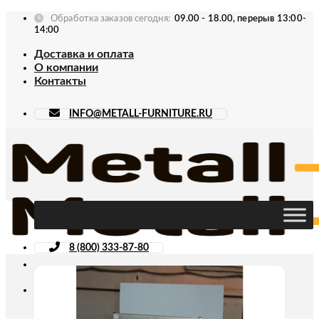
Skip
Обработка заказов сегодня:
09.00 - 18.00, перерыв 13:00-
to
14:00
content
Доставка и оплата
О компании
Контакты
INFO@METALL-FURNITURE.RU
8 (800) 333-87-80
Искать: