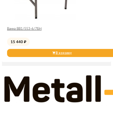
Ванна ВВ1/553-6/7БН
15 440
₽
В корзину