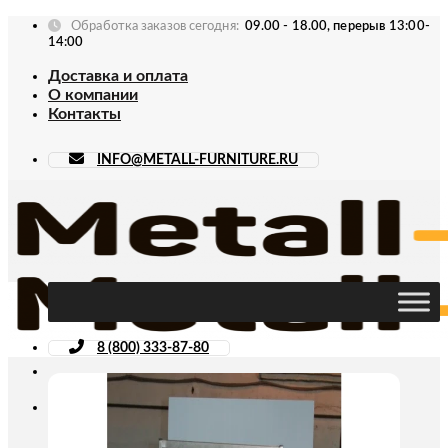
Skip
Обработка заказов сегодня:
09.00 - 18.00, перерыв 13:00-
to
14:00
content
Доставка и оплата
О компании
Контакты
INFO@METALL-FURNITURE.RU
8 (800) 333-87-80
Искать: