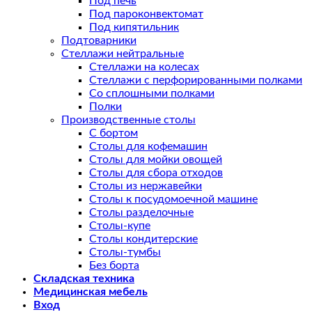
Под печь
Под пароконвектомат
Под кипятильник
Подтоварники
Стеллажи нейтральные
Стеллажи на колесах
Стеллажи с перфорированными полками
Со сплошными полками
Полки
Производственные столы
С бортом
Столы для кофемашин
Столы для мойки овощей
Столы для сбора отходов
Столы из нержавейки
Столы к посудомоечной машине
Столы разделочные
Столы-купе
Столы кондитерские
Столы-тумбы
Без борта
Складская техника
Медицинская мебель
Вход