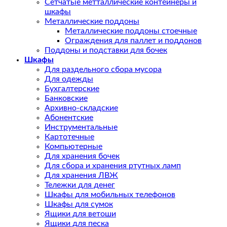
Сетчатые метталлические контейнеры и
шкафы
Металлические поддоны
Металлические поддоны стоечные
Ограждения для паллет и поддонов
Поддоны и подставки для бочек
Шкафы
Для раздельного сбора мусора
Для одежды
Бухгалтерские
Банковские
Архивно-складские
Абонентские
Инструментальные
Картотечные
Компьютерные
Для хранения бочек
Для сбора и хранения ртутных ламп
Для хранения ЛВЖ
Тележки для денег
Шкафы для мобильных телефонов
Шкафы для сумок
Ящики для ветоши
Ящики для песка