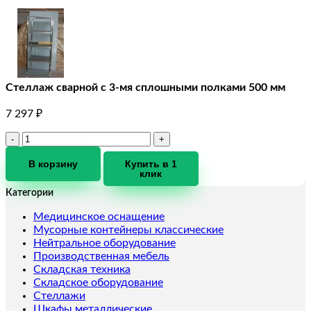
Стеллаж сварной с 3-мя сплошными полками 500 мм
7 297
₽
Количество
товара
Стеллаж
В корзину
Купить в 1
клик
сварной
с
Категории
3-
мя
Медицинское оснащение
сплошными
Мусорные контейнеры классические
полками
Нейтральное оборудование
500
Производственная мебель
мм
Складская техника
Складское оборудование
Стеллажи
Шкафы металлические