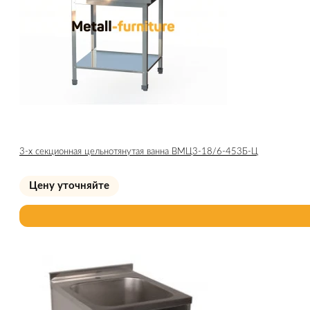
3-х секционная цельнотянутая ванна ВМЦ3-18/6-453Б-Ц
Цену уточняйте