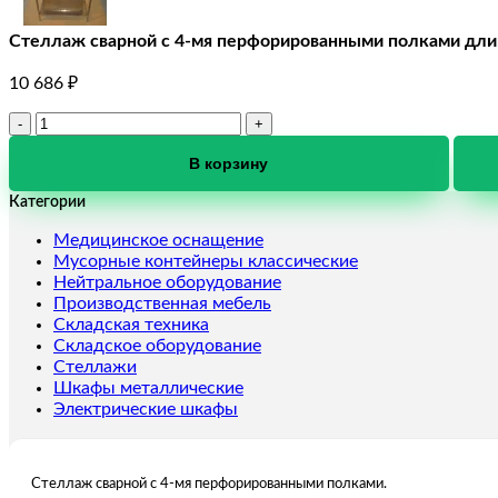
Стеллаж сварной с 4-мя перфорированными полками дли
10 686
₽
Количество
товара
Стеллаж
В корзину
сварной
Категории
с
4-
Медицинское оснащение
мя
Мусорные контейнеры классические
перфорированными
Нейтральное оборудование
полками
Производственная мебель
длина
Складская техника
800
Складское оборудование
мм
Стеллажи
Шкафы металлические
Электрические шкафы
Стеллаж сварной с 4-мя перфорированными полками.