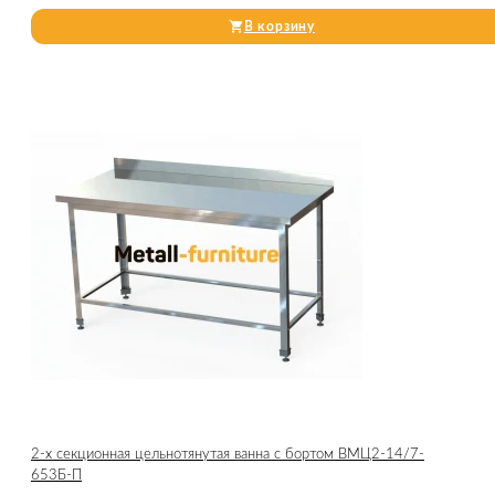
В корзину
2-х секционная цельнотянутая ванна с бортом ВМЦ2-14/7-
653Б-П