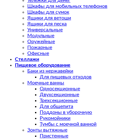
Тележки для денег
Шкафы для мобильных телефонов
Шкафы для сумок
Ящики для ветоши
Ящики для песка
Универсальные
Модульные
Оружейные
Пожарные
Офисные
Стеллажи
Пищевое оборудование
Баки из нержавейки
Для пищевых отходов
Моечные ванны
Односекционные
Двухсекционные
Трехсекционные
Для общепита
Поддоны в уборочную
Рукомойники
Тумбы с моечной ванной
Зонты вытяжные
Пристенные