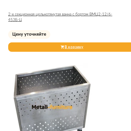
2-х секционная цельнотянутая ванна с бортом ВМЦ2-12/6-
453Б-Ц
Цену уточняйте
В корзину