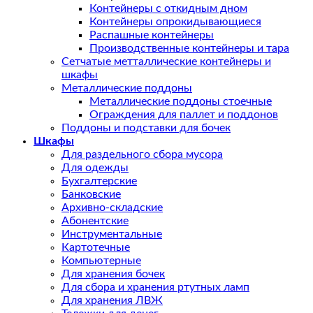
Контейнеры с откидным дном
Контейнеры опрокидывающиеся
Распашные контейнеры
Производственные контейнеры и тара
Сетчатые метталлические контейнеры и
шкафы
Металлические поддоны
Металлические поддоны стоечные
Ограждения для паллет и поддонов
Поддоны и подставки для бочек
Шкафы
Для раздельного сбора мусора
Для одежды
Бухгалтерские
Банковские
Архивно-складские
Абонентские
Инструментальные
Картотечные
Компьютерные
Для хранения бочек
Для сбора и хранения ртутных ламп
Для хранения ЛВЖ