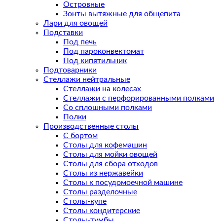
Островные
Зонты вытяжные для общепита
Лари для овощей
Подставки
Под печь
Под пароконвектомат
Под кипятильник
Подтоварники
Стеллажи нейтральные
Стеллажи на колесах
Стеллажи с перфорированными полками
Со сплошными полками
Полки
Производственные столы
С бортом
Столы для кофемашин
Столы для мойки овощей
Столы для сбора отходов
Столы из нержавейки
Столы к посудомоечной машине
Столы разделочные
Столы-купе
Столы кондитерские
Столы-тумбы