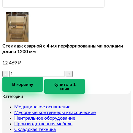
Стеллаж сварной с 4-мя перфорированными полками
длина 1200 мм
12 469
₽
Количество
товара
Стеллаж
В корзину
Купить в 1
клик
сварной
с
Категории
4-
мя
Медицинское оснащение
перфорированными
Мусорные контейнеры классические
полками
Нейтральное оборудование
длина
Производственная мебель
1200
Складская техника