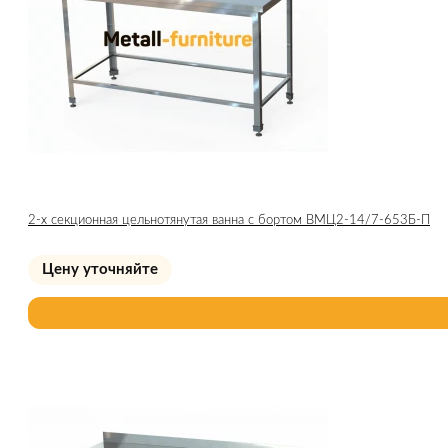
2-х секционная цельнотянутая ванна с бортом ВМЦ2-14/7-653Б-П
Цену уточняйте