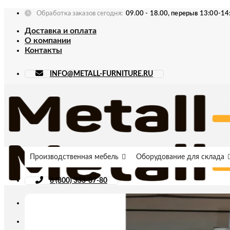
Skip
Обработка заказов сегодня:
09.00 - 18.00, перерыв 13:00-14
to
Доставка и оплата
content
О компании
Контакты
INFO@METALL-FURNITURE.RU
Производственная мебель
Оборудование для склада
8 (800) 333-87-80
Искать: