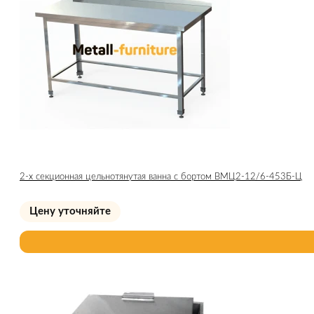
2-х секционная цельнотянутая ванна с бортом ВМЦ2-12/6-453Б-Ц
Цену уточняйте