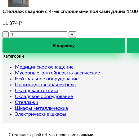
Стеллаж сварной с 4-мя сплошными полками длина 1100
11 374
₽
Количество
товара
Стеллаж
В корзину
сварной
Категории
с
4-
Медицинское оснащение
мя
Мусорные контейнеры классические
сплошными
Нейтральное оборудование
полками
Производственная мебель
длина
Складская техника
1100
Складское оборудование
мм
Стеллажи
Шкафы металлические
Электрические шкафы
Стеллаж сварной с 4-мя сплошными полками.