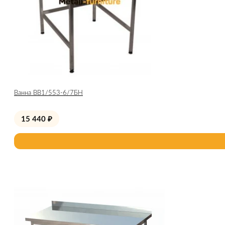
Ванна ВВ1/553-6/7БН
15 440
₽