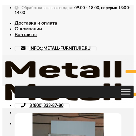
Skip
Обработка заказов сегодня:
09.00 - 18.00, перерыв 13:00-
to
14:00
content
Доставка и оплата
О компании
Контакты
INFO@METALL-FURNITURE.RU
8 (800) 333-87-80
Искать: