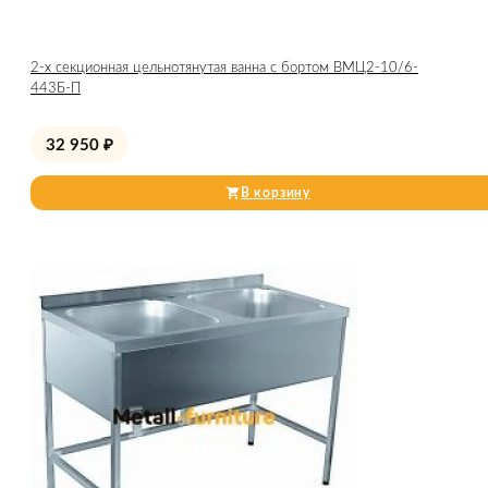
2-х секционная цельнотянутая ванна с бортом ВМЦ2-10/6-
443Б-П
32 950
₽
В корзину