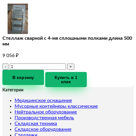
Стеллаж сварной с 4-мя сплошными полками длина 500
мм
9 056
₽
Количество
товара
Стеллаж
В корзину
Купить в 1
клик
сварной
с
Категории
4-
мя
Медицинское оснащение
сплошными
Мусорные контейнеры классические
полками
Нейтральное оборудование
длина
Производственная мебель
500
Складская техника
мм
Складское оборудование
Стеллажи