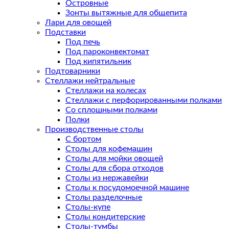
Островные
Зонты вытяжные для общепита
Лари для овощей
Подставки
Под печь
Под пароконвектомат
Под кипятильник
Подтоварники
Стеллажи нейтральные
Стеллажи на колесах
Стеллажи с перфорированными полками
Со сплошными полками
Полки
Производственные столы
С бортом
Столы для кофемашин
Столы для мойки овощей
Столы для сбора отходов
Столы из нержавейки
Столы к посудомоечной машине
Столы разделочные
Столы-купе
Столы кондитерские
Столы-тумбы