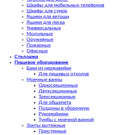
Шкафы для мобильных телефонов
Шкафы для сумок
Ящики для ветоши
Ящики для песка
Универсальные
Модульные
Оружейные
Пожарные
Офисные
Стеллажи
Пищевое оборудование
Баки из нержавейки
Для пищевых отходов
Моечные ванны
Односекционные
Двухсекционные
Трехсекционные
Для общепита
Поддоны в уборочную
Рукомойники
Тумбы с моечной ванной
Зонты вытяжные
Пристенные