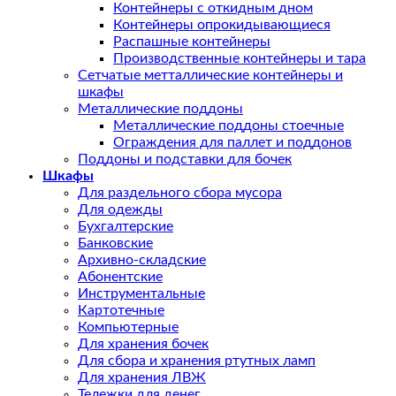
Контейнеры с откидным дном
Контейнеры опрокидывающиеся
Распашные контейнеры
Производственные контейнеры и тара
Сетчатые метталлические контейнеры и
шкафы
Металлические поддоны
Металлические поддоны стоечные
Ограждения для паллет и поддонов
Поддоны и подставки для бочек
Шкафы
Для раздельного сбора мусора
Для одежды
Бухгалтерские
Банковские
Архивно-складские
Абонентские
Инструментальные
Картотечные
Компьютерные
Для хранения бочек
Для сбора и хранения ртутных ламп
Для хранения ЛВЖ
Тележки для денег