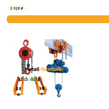
2 929
₽