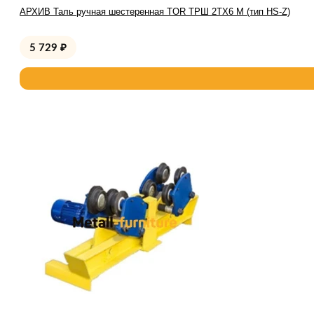
АРХИВ Таль ручная шестеренная TOR ТРШ 2ТХ6 М (тип HS-Z)
5 729
₽