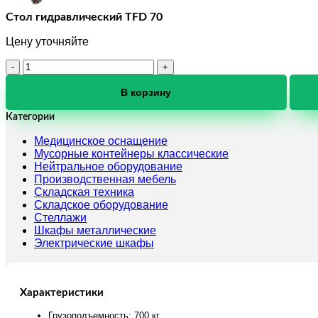
Стол гидравлический TFD 70
Цену уточняйте
Количество
товара
Стол
В корзину
гидравлический
TFD
Категории
70
Медицинское оснащение
Мусорные контейнеры классические
Нейтральное оборудование
Производственная мебель
Складская техника
Складское оборудование
Стеллажи
Шкафы металлические
Электрические шкафы
Характеристики
Грузоподъемность: 700 кг