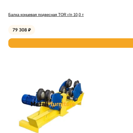
Балка концевая подвесная TOR г/п 10,0 т
79 308
₽