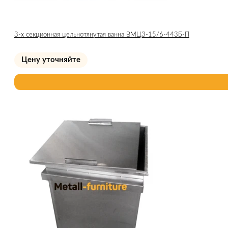
3-х секционная цельнотянутая ванна ВМЦ3-15/6-443Б-П
Цену уточняйте