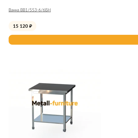
Ванна ВВ1/553-6/6БН
15 120
₽