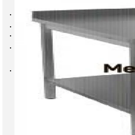
INFO@METALL-FURNITURE.RU
8 (800) 333-87-80
Корзина
Корзина пуста.