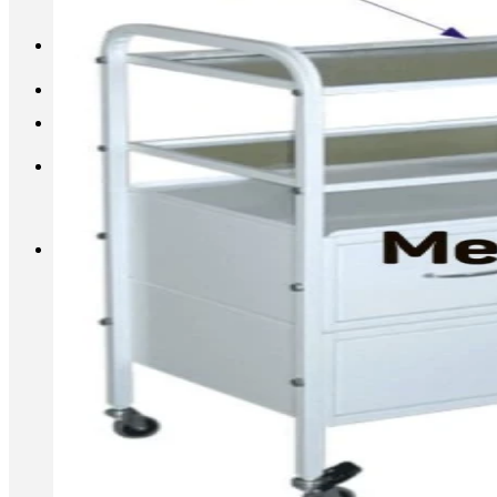
INFO@METALL-FURNITURE.RU
8 (800) 333-87-80
Корзина
Корзина пуста.