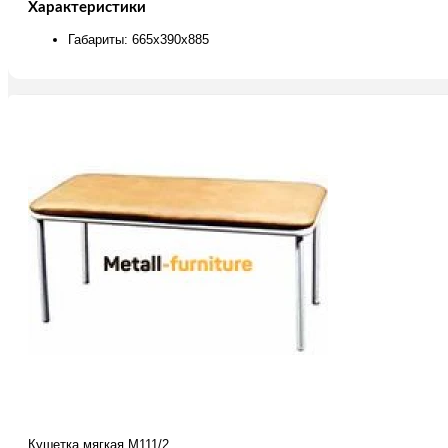
Характеристики
Габариты: 665х390х885
Кушетка мягкая М111/2