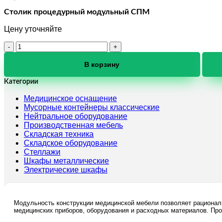
Столик процедурный модульный СПМ
Цену уточняйте
Количество
товара
Столик
В корзину
процедурный
модульный
Категории
СПМ
Медицинское оснащение
Мусорные контейнеры классические
Нейтральное оборудование
Производственная мебель
Складская техника
Складское оборудование
Стеллажи
Шкафы металлические
Электрические шкафы
Модульность конструкции медицинской мебели позволяет рациональ
медицинских приборов, оборудования и расходных материалов. Пр