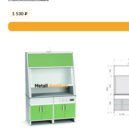
1 530
₽