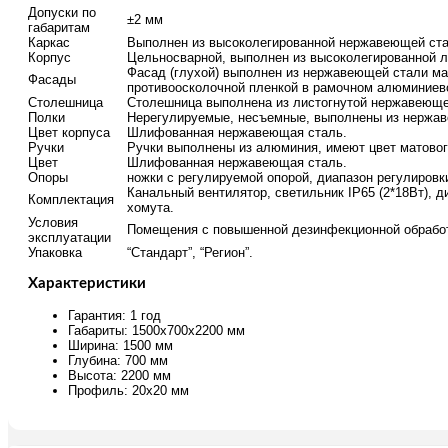
Допуски по
±2 мм
габаритам
Каркас
Выполнен из высоколегированной нержавеющей ста
Корпус
Цельносварной, выполнен из высоколегированной ли
Фасад (глухой) выполнен из нержавеющей стали ма
Фасады
противоосколочной пленкой в рамочном алюминиев
Столешница
Столешница выполнена из листогнутой нержавеющей 
Полки
Нерегулируемые, несъемные, выполнены из нержавею
Цвет корпуса
Шлифованная нержавеющая сталь.
Ручки
Ручки выполнены из алюминия, имеют цвет матовог
Цвет
Шлифованная нержавеющая сталь.
Опоры
ножки с регулируемой опорой, диапазон регулировк
Канальный вентилятор, светильник IP65 (2*18Вт), 
Комплектация
хомута.
Условия
Помещения с повышенной дезинфекционной обрабо
эксплуатации
Упаковка
“Стандарт”, “Регион”.
Характеристики
Гарантия: 1 год
Габариты: 1500х700х2200 мм
Ширина: 1500 мм
Глубина: 700 мм
Высота: 2200 мм
Профиль: 20х20 мм