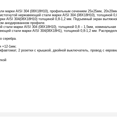
ли марки AISI 304 (08Х18Н10), профильным сечением 25х25мм, 20х20мм
стогнутой нержавеющей стали марки AISI 304 (08Х18Н10), толщиной 0,8
рки AISI 304(08Х18Н10) толщиной 0,8-1,2 мм. Подъемный экран вытяжн
ом анодированном профиле.
стали марки AISI 304 (08Х18Н10), толщиной 0,8 – 1,5мм, номинальная н
щей стали марки AISI 304(08Х18Н1), толщиной 0,8-1,2 мм. Распределен
о серебра.
и +12-1мм;
дифавтомат, 2 розетки с крышкой, двойной выключатель, провод с евров
ткой