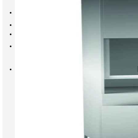
INFO@METALL-FURNITURE.RU
8 (800) 333-87-80
Корзина
Корзина пуста.