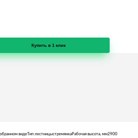
Купить в 1 клик
собранном видеТип лестницыстремянкаРабочая высота, мм2900