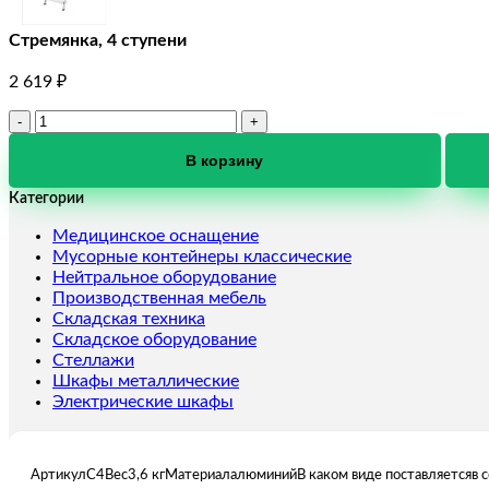
Стремянка, 4 ступени
2 619
₽
Количество
товара
Стремянка,
В корзину
4
Категории
ступени
Медицинское оснащение
Мусорные контейнеры классические
Нейтральное оборудование
Производственная мебель
Складская техника
Складское оборудование
Стеллажи
Шкафы металлические
Электрические шкафы
АртикулС4Вес3,6 кгМатериалалюминийВ каком виде поставляетсяв 