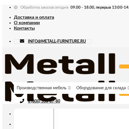
Skip
Обработка заказов сегодня:
09.00 - 18.00, перерыв 13:00-14
to
Доставка и оплата
content
О компании
Контакты
INFO@METALL-FURNITURE.RU
Производственная мебель
Оборудование для склада
8 (800) 333-87-80
Искать: