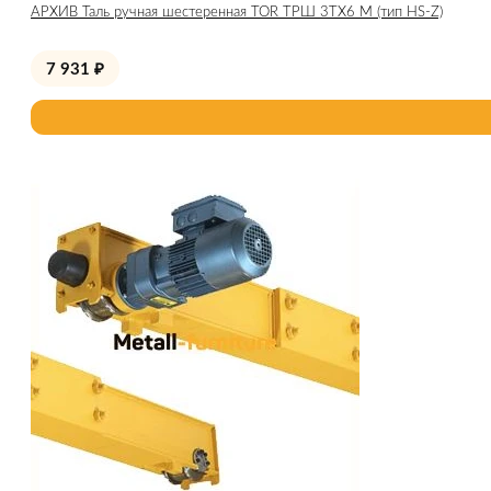
АРХИВ Таль ручная шестеренная TOR ТРШ 3ТХ6 М (тип HS-Z)
7 931
₽