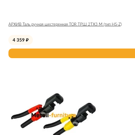
АРХИВ Таль ручная шестеренная TOR ТРШ 2ТХ3 М (тип HS-Z)
4 359
₽