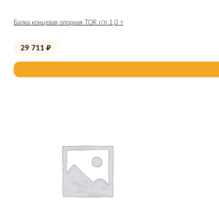
Балка концевая опорная TOR г/п 1,0 т
29 711
₽