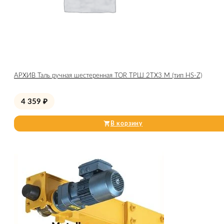
АРХИВ Таль ручная шестеренная TOR ТРШ 2ТХ3 М (тип HS-Z)
4 359
₽
В корзину