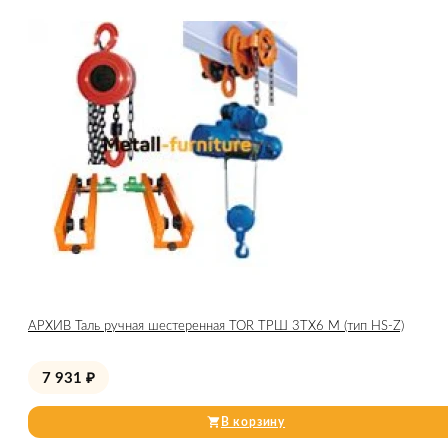
АРХИВ Таль ручная шестеренная TOR ТРШ 3ТХ6 М (тип HS-Z)
7 931
₽
В корзину