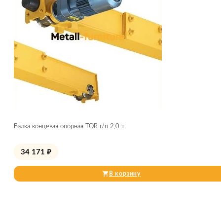
Балка концевая опорная TOR г/п 2,0 т
34 171
₽
В корзину