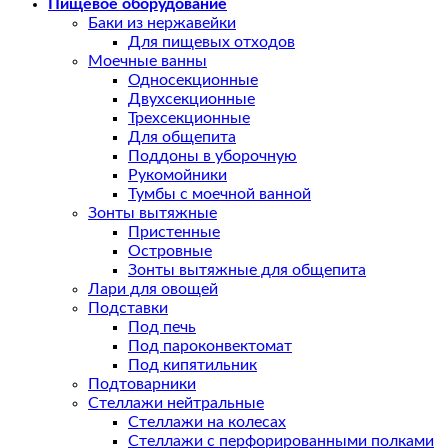
Пищевое оборудование
Баки из нержавейки
Для пищевых отходов
Моечные ванны
Односекционные
Двухсекционные
Трехсекционные
Для общепита
Поддоны в уборочную
Рукомойники
Тумбы с моечной ванной
Зонты вытяжные
Пристенные
Островные
Зонты вытяжные для общепита
Лари для овощей
Подставки
Под печь
Под пароконвектомат
Под кипятильник
Подтоварники
Стеллажи нейтральные
Стеллажи на колесах
Стеллажи с перфорированными полками