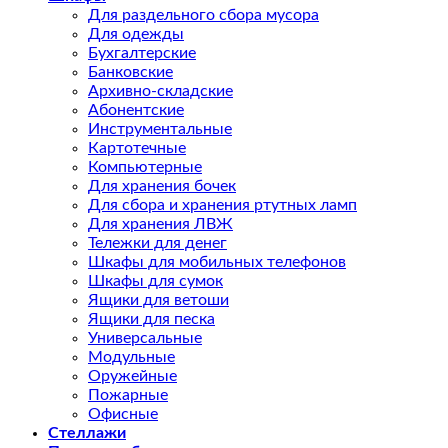
Для раздельного сбора мусора
Для одежды
Бухгалтерские
Банковские
Архивно-складские
Абонентские
Инструментальные
Картотечные
Компьютерные
Для хранения бочек
Для сбора и хранения ртутных ламп
Для хранения ЛВЖ
Тележки для денег
Шкафы для мобильных телефонов
Шкафы для сумок
Ящики для ветоши
Ящики для песка
Универсальные
Модульные
Оружейные
Пожарные
Офисные
Стеллажи