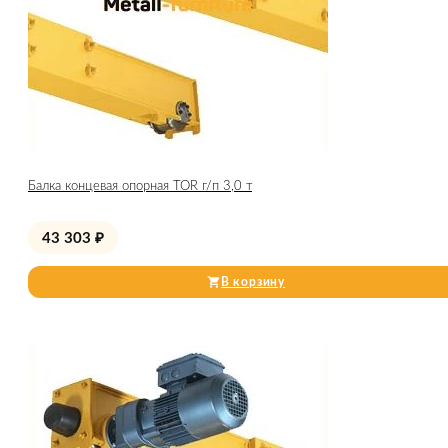
Балка концевая опорная TOR г/п 3,0 т
43 303
₽
В корзину