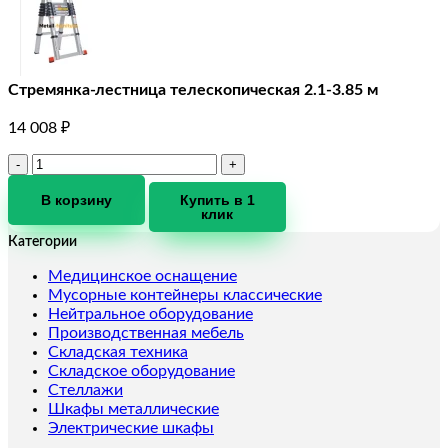
Стремянка-лестница телескопическая 2.1-3.85 м
14 008
₽
Количество
товара
Стремянка-
В корзину
Купить в 1
клик
лестница
телескопическая
Категории
2.1-
3.85
Медицинское оснащение
м
Мусорные контейнеры классические
Нейтральное оборудование
Производственная мебель
Складская техника
Складское оборудование
Стеллажи
Шкафы металлические
Электрические шкафы