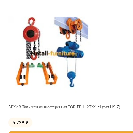
АРХИВ Таль ручная шестеренная TOR ТРШ 2ТХ6 М (тип HS-Z)
5 729
₽