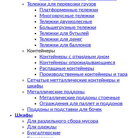
Тележки для перевозки грузов
Платформенные тележки
Многоярусные тележки
Тележки двухколесные
Большегрузные тележки
Тележки для бутылей
Тележки для денег
Тележки для баллонов
Контейнеры
Контейнеры с откидным дном
Контейнеры опрокидывающиеся
Распашные контейнеры
Производственные контейнеры и тара
Сетчатые метталлические контейнеры и
шкафы
Металлические поддоны
Металлические поддоны стоечные
Ограждения для паллет и поддонов
Поддоны и подставки для бочек
Шкафы
Для раздельного сбора мусора
Для одежды
Бухгалтерские