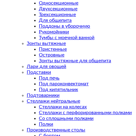
Односекционные
Двухсекционные
Трехсекционные
Для общепита
Поддоны в уборочную
Рукомойники
Тумбы с моечной ванной
Зонты вытяжные
Пристенные
Островные
Зонты вытяжные для общепита
Лари для овощей
Подставки
Под печь
Под пароконвектомат
Под кипятильник
Подтоварники
Стеллажи нейтральные
Стеллажи на колесах
Стеллажи с перфорированными полками
Со сплошными полками
Полки
Производственные столы
С бортом