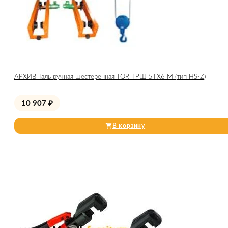
АРХИВ Таль ручная шестеренная TOR ТРШ 5ТХ6 М (тип HS-Z)
10 907
₽
В корзину