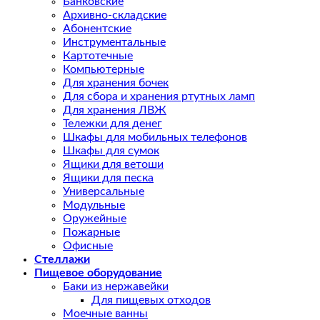
Банковские
Архивно-складские
Абонентские
Инструментальные
Картотечные
Компьютерные
Для хранения бочек
Для сбора и хранения ртутных ламп
Для хранения ЛВЖ
Тележки для денег
Шкафы для мобильных телефонов
Шкафы для сумок
Ящики для ветоши
Ящики для песка
Универсальные
Модульные
Оружейные
Пожарные
Офисные
Стеллажи
Пищевое оборудование
Баки из нержавейки
Для пищевых отходов
Моечные ванны