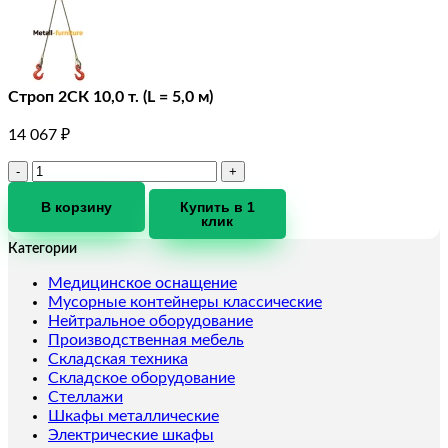
Строп 2СК 10,0 т. (L = 5,0 м)
14 067
₽
Количество
товара
Строп
В корзину
Купить в 1
клик
2СК
10,0
Категории
т.
(L
Медицинское оснащение
=
Мусорные контейнеры классические
5,0
Нейтральное оборудование
м)
Производственная мебель
Складская техника
Складское оборудование
Стеллажи
Шкафы металлические
Электрические шкафы