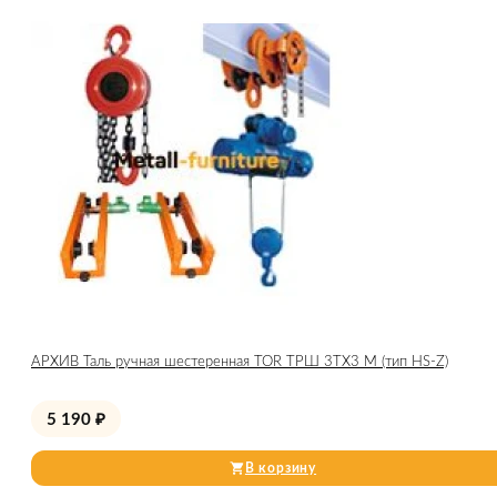
АРХИВ Таль ручная шестеренная TOR ТРШ 3ТХ3 М (тип HS-Z)
5 190
₽
В корзину