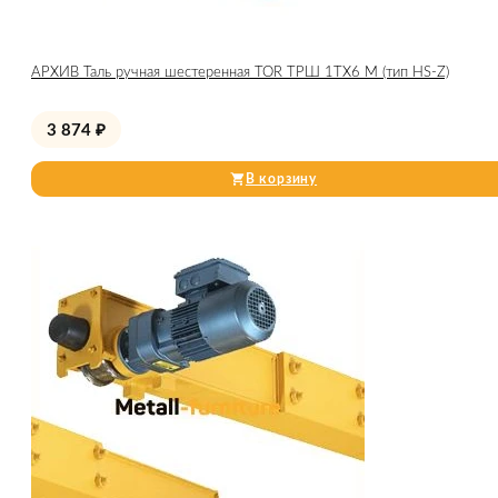
АРХИВ Таль ручная шестеренная TOR ТРШ 1ТХ6 М (тип HS-Z)
3 874
₽
В корзину