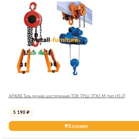
АРХИВ Таль ручная шестеренная TOR ТРШ 3ТХ3 М (тип HS-Z)
5 190
₽
В корзину