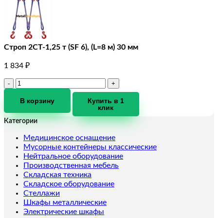
Строп 2СТ-1,25 т (SF 6), (L=8 м) 30 мм
1 834
₽
Количество
товара
Строп
В корзину
Купить в 1
клик
2СТ-1,25
т
Категории
(SF
6),
Медицинское оснащение
(L=8
Мусорные контейнеры классические
м)
Нейтральное оборудование
30
Производственная мебель
мм
Складская техника
Складское оборудование
Стеллажи
Шкафы металлические
Электрические шкафы