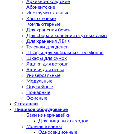
Архивно-складские
Абонентские
Инструментальные
Картотечные
Компьютерные
Для хранения бочек
Для сбора и хранения ртутных ламп
Для хранения ЛВЖ
Тележки для денег
Шкафы для мобильных телефонов
Шкафы для сумок
Ящики для ветоши
Ящики для песка
Универсальные
Модульные
Оружейные
Пожарные
Офисные
Стеллажи
Пищевое оборудование
Баки из нержавейки
Для пищевых отходов
Моечные ванны
Односекционные