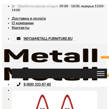
Skip
Обработка заказов сегодня:
09.00 - 18.00, перерыв 13:00-
to
14:00
content
Доставка и оплата
О компании
Контакты
INFO@METALL-FURNITURE.RU
8 (800) 333-87-80
Искать: