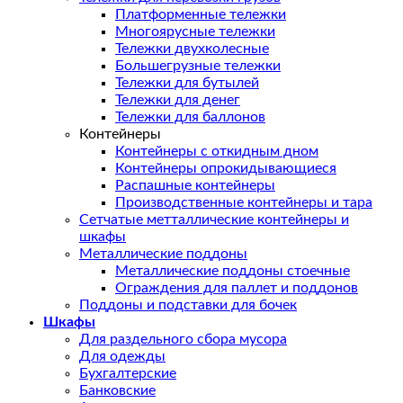
Платформенные тележки
Многоярусные тележки
Тележки двухколесные
Большегрузные тележки
Тележки для бутылей
Тележки для денег
Тележки для баллонов
Контейнеры
Контейнеры с откидным дном
Контейнеры опрокидывающиеся
Распашные контейнеры
Производственные контейнеры и тара
Сетчатые метталлические контейнеры и
шкафы
Металлические поддоны
Металлические поддоны стоечные
Ограждения для паллет и поддонов
Поддоны и подставки для бочек
Шкафы
Для раздельного сбора мусора
Для одежды
Бухгалтерские
Банковские