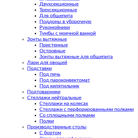
Двухсекционные
Трехсекционные
Для общепита
Поддоны в уборочную
Рукомойники
Тумбы с моечной ванной
Зонты вытяжные
Пристенные
Островные
Зонты вытяжные для общепита
Лари для овощей
Подставки
Под печь
Под пароконвектомат
Под кипятильник
Подтоварники
Стеллажи нейтральные
Стеллажи на колесах
Стеллажи с перфорированными полками
Со сплошными полками
Полки
Производственные столы
С бортом