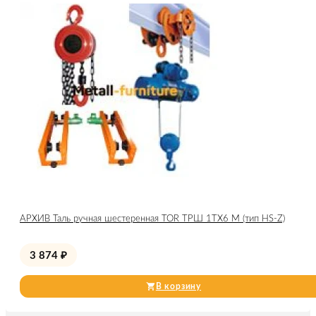
АРХИВ Таль ручная шестеренная TOR ТРШ 1ТХ6 М (тип HS-Z)
3 874
₽
В корзину