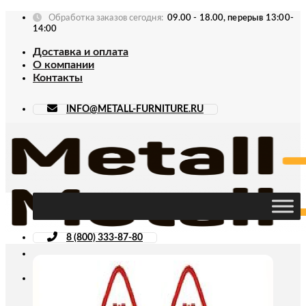
Skip
Обработка заказов сегодня:
09.00 - 18.00, перерыв 13:00-
to
14:00
content
Доставка и оплата
О компании
Контакты
INFO@METALL-FURNITURE.RU
8 (800) 333-87-80
Искать: