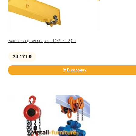
Балка концевая опорная TOR г/п 2,0 т
34 171
₽
В корзину