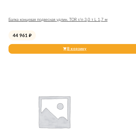
Балка концевая подвесная удлин. TOR г/п 3,0 т L 1,7 м
44 961
₽
В корзину