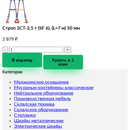
Строп 2СТ-2,5 т (SF 6), (L=7 м) 50 мм
2 879
₽
Количество
товара
Строп
В корзину
Купить в 1
клик
2СТ-2,5
т
Категории
(SF
6),
Медицинское оснащение
(L=7
Мусорные контейнеры классические
м)
Нейтральное оборудование
50
Производственная мебель
мм
Складская техника
Складское оборудование
Стеллажи
Шкафы металлические
Электрические шкафы