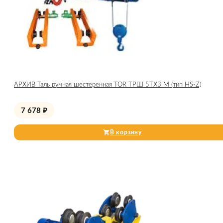
АРХИВ Таль ручная шестеренная TOR ТРШ 5ТХ3 М (тип HS-Z)
7 678
₽
В корзину