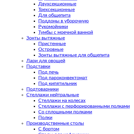
Двухсекционные
Трехсекционные
Для общепита
Поддоны в уборочную
Рукомойники
Тумбы с моечной ванной
Зонты вытяжные
Пристенные
Островные
Зонты вытяжные для общепита
Лари для овощей
Подставки
Под печь
Под пароконвектомат
Под кипятильник
Подтоварники
Стеллажи нейтральные
Стеллажи на колесах
Стеллажи с перфорированными полками
Со сплошными полками
Полки
Производственные столы
С бортом