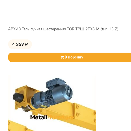
АРХИВ Таль ручная шестеренная TOR ТРШ 2ТХ3 М (тип HS-Z)
4 359
₽
В корзину