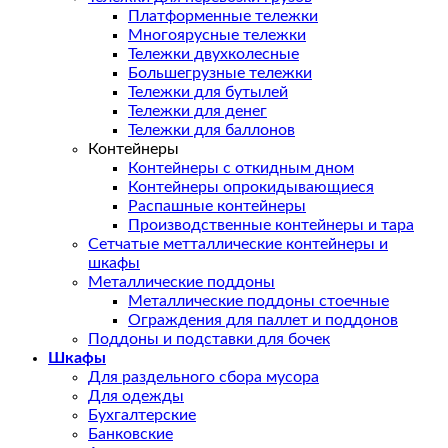
Платформенные тележки
Многоярусные тележки
Тележки двухколесные
Большегрузные тележки
Тележки для бутылей
Тележки для денег
Тележки для баллонов
Контейнеры
Контейнеры с откидным дном
Контейнеры опрокидывающиеся
Распашные контейнеры
Производственные контейнеры и тара
Сетчатые метталлические контейнеры и
шкафы
Металлические поддоны
Металлические поддоны стоечные
Ограждения для паллет и поддонов
Поддоны и подставки для бочек
Шкафы
Для раздельного сбора мусора
Для одежды
Бухгалтерские
Банковские