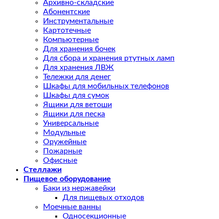
Архивно-складские
Абонентские
Инструментальные
Картотечные
Компьютерные
Для хранения бочек
Для сбора и хранения ртутных ламп
Для хранения ЛВЖ
Тележки для денег
Шкафы для мобильных телефонов
Шкафы для сумок
Ящики для ветоши
Ящики для песка
Универсальные
Модульные
Оружейные
Пожарные
Офисные
Стеллажи
Пищевое оборудование
Баки из нержавейки
Для пищевых отходов
Моечные ванны
Односекционные