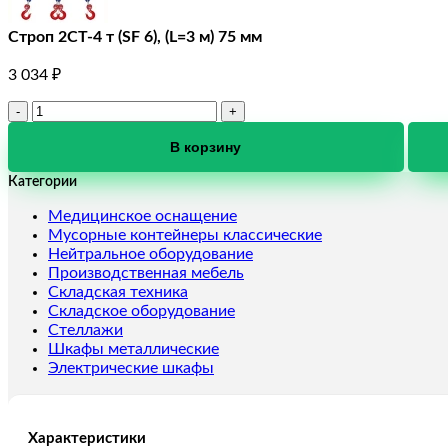
Строп 2СТ-4 т (SF 6), (L=3 м) 75 мм
3 034
₽
Количество
товара
Строп
В корзину
2СТ-4
Категории
т
(SF
Медицинское оснащение
6),
Мусорные контейнеры классические
(L=3
Нейтральное оборудование
м)
Производственная мебель
75
Складская техника
мм
Складское оборудование
Стеллажи
Шкафы металлические
Электрические шкафы
Характеристики