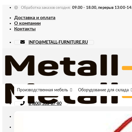
Skip
Обработка заказов сегодня:
09.00 - 18.00, перерыв 13:00-14
to
Доставка и оплата
content
О компании
Контакты
INFO@METALL-FURNITURE.RU
Производственная мебель
Оборудование для склада
8 (800) 333-87-80
Искать: