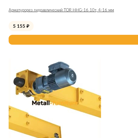
Арматурорез гидравлический TOR HHG-16 10т, 4-16 мм
5 155
₽