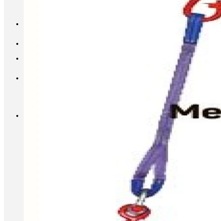
INFO@METALL-FURNITURE.RU
8 (800) 333-87-80
Корзина
Корзина пуста.