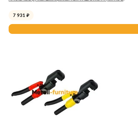
7 931
₽