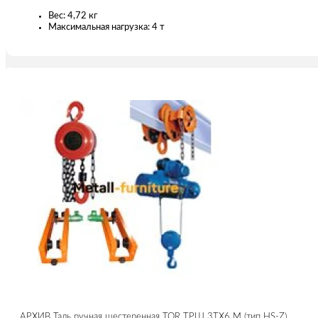
Вес: 4,72 кг
Максимальная нагрузка: 4 т
АРХИВ Таль ручная шестеренная TOR ТРШ 3ТХ6 М (тип HS-Z)