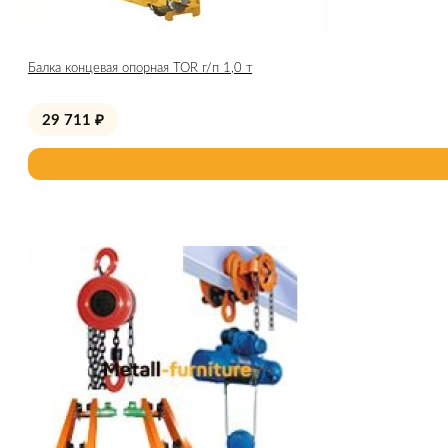
Балка концевая опорная TOR г/п 1,0 т
29 711
₽