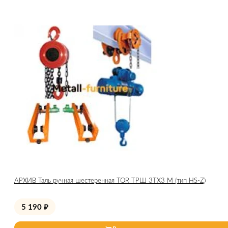
АРХИВ Таль ручная шестеренная TOR ТРШ 3ТХ3 М (тип HS-Z)
5 190
₽