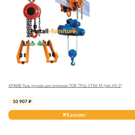
АРХИВ Таль ручная шестеренная TOR ТРШ 5ТХ6 М (тип HS-Z)
10 907
₽
В корзину