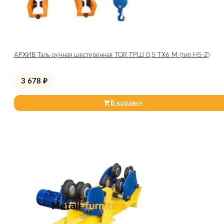
АРХИВ Таль ручная шестеренная TOR ТРШ 0,5 ТХ6 М (тип HS-Z)
3 678
₽
В корзину