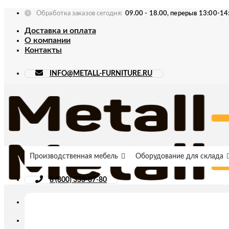
Skip
Обработка заказов сегодня:
09.00 - 18.00, перерыв 13:00-14
to
Доставка и оплата
content
О компании
Контакты
INFO@METALL-FURNITURE.RU
Производственная мебель
Оборудование для склада
8 (800) 333-87-80
Искать: