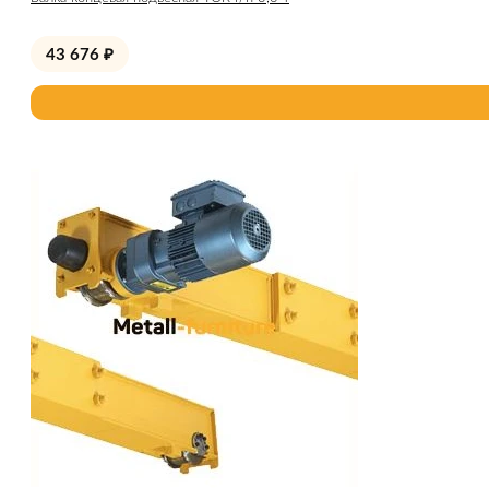
43 676
₽