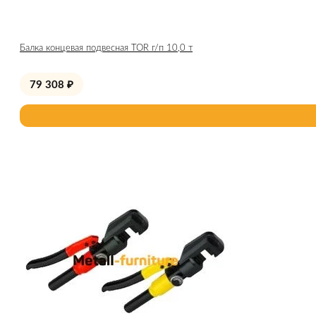
Балка концевая подвесная TOR г/п 10,0 т
79 308
₽