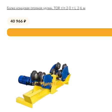
Балка концевая опорная удлин. TOR г/п 2,0 т L 2,6 м
40 966
₽