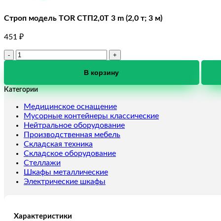
Строп модель TOR СТП2,0T 3 m (2,0 т; 3 м)
451
₽
Количество
товара
Строп
В корзину
модель
Категории
TOR
СТП2,0T
Медицинское оснащение
3
Мусорные контейнеры классические
m
Нейтральное оборудование
(2,0
Производственная мебель
т;
Складская техника
3
Складское оборудование
м)
Стеллажи
Шкафы металлические
Электрические шкафы
Характеристики