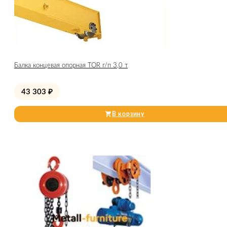
Балка концевая опорная TOR г/п 3,0 т
43 303
₽
В корзину