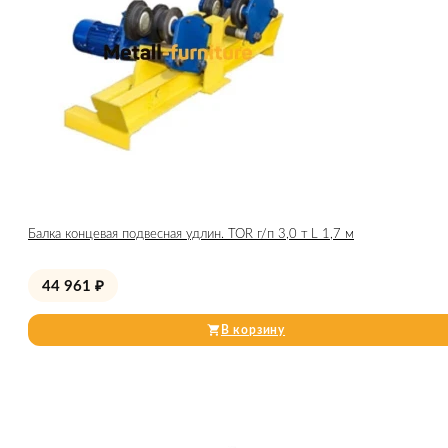
Балка концевая подвесная удлин. TOR г/п 3,0 т L 1,7 м
44 961
₽
В корзину