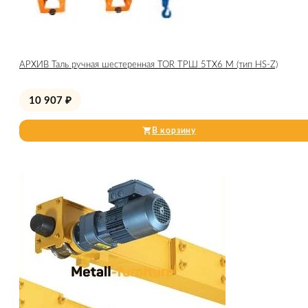
АРХИВ Таль ручная шестеренная TOR ТРШ 5ТХ6 М (тип HS-Z)
10 907
₽
В корзину