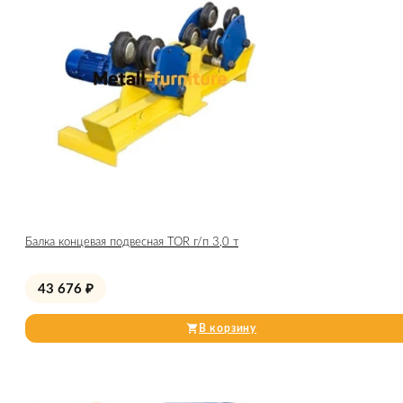
Балка концевая подвесная TOR г/п 3,0 т
43 676
₽
В корзину