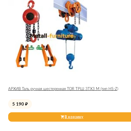
АРХИВ Таль ручная шестеренная TOR ТРШ 3ТХ3 М (тип HS-Z)
5 190
₽
В корзину