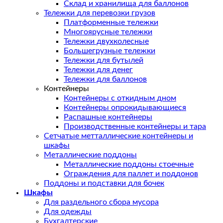
Склад и хранилища для баллонов
Тележки для перевозки грузов
Платформенные тележки
Многоярусные тележки
Тележки двухколесные
Большегрузные тележки
Тележки для бутылей
Тележки для денег
Тележки для баллонов
Контейнеры
Контейнеры с откидным дном
Контейнеры опрокидывающиеся
Распашные контейнеры
Производственные контейнеры и тара
Сетчатые метталлические контейнеры и
шкафы
Металлические поддоны
Металлические поддоны стоечные
Ограждения для паллет и поддонов
Поддоны и подставки для бочек
Шкафы
Для раздельного сбора мусора
Для одежды
Бухгалтерские