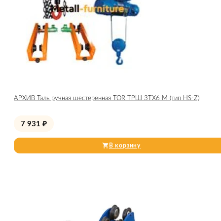
АРХИВ Таль ручная шестеренная TOR ТРШ 3ТХ6 М (тип HS-Z)
7 931
₽
В корзину