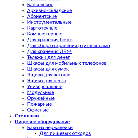
Банковские
Архивно-складские
Абонентские
Инструментальные
Картотечные
Компьютерные
Для хранения бочек
Для сбора и хранения ртутных ламп
Для хранения ЛВЖ
Тележки для денег
Шкафы для мобильных телефонов
Шкафы для сумок
Ящики для ветоши
Ящики для песка
Универсальные
Модульные
Оружейные
Пожарные
Офисные
Стеллажи
Пищевое оборудование
Баки из нержавейки
Для пищевых отходов