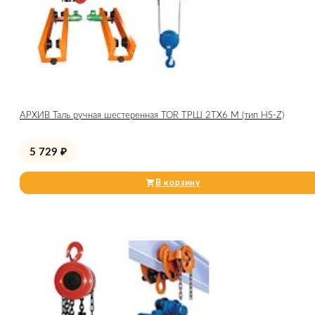
АРХИВ Таль ручная шестеренная TOR ТРШ 2ТХ6 М (тип HS-Z)
5 729
₽
В корзину