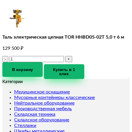
Таль электрическая цепная TOR HHBD05-02T 5,0 т 6 м
129 500
₽
Количество
товара
Таль
В корзину
Купить в 1
клик
электрическая
цепная
Категории
TOR
HHBD05-
Медицинское оснащение
02T
Мусорные контейнеры классические
5,0
Нейтральное оборудование
т
Производственная мебель
6
Складская техника
м
Складское оборудование
Стеллажи
Шкафы металлические