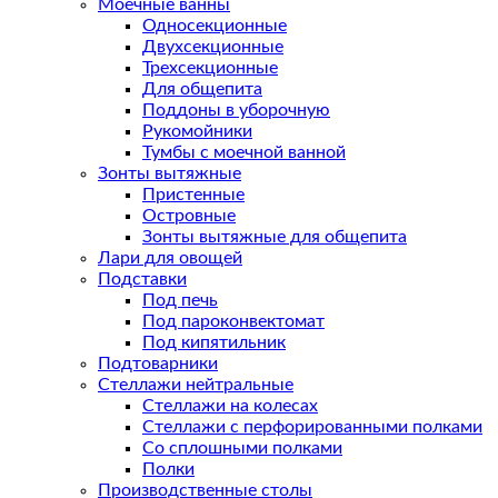
Моечные ванны
Односекционные
Двухсекционные
Трехсекционные
Для общепита
Поддоны в уборочную
Рукомойники
Тумбы с моечной ванной
Зонты вытяжные
Пристенные
Островные
Зонты вытяжные для общепита
Лари для овощей
Подставки
Под печь
Под пароконвектомат
Под кипятильник
Подтоварники
Стеллажи нейтральные
Стеллажи на колесах
Стеллажи с перфорированными полками
Со сплошными полками
Полки
Производственные столы