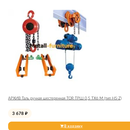
АРХИВ Таль ручная шестеренная TOR ТРШ 0,5 ТХ6 М (тип HS-Z)
3 678
₽
В корзину