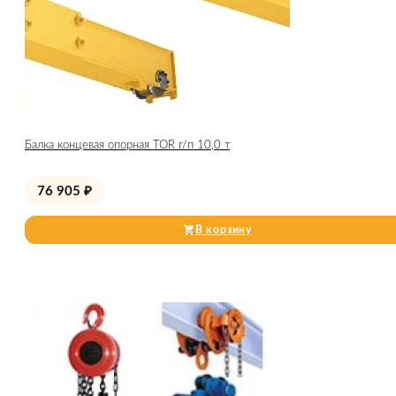
Балка концевая опорная TOR г/п 10,0 т
76 905
₽
В корзину