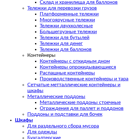
Склад и хранилища для баллонов
Тележки для перевозки грузов
Платформенные тележки
Многоярусные тележки
Тележки двухколесные
Большегрузные тележки
Тележки для бутылей
Тележки для денег
Тележки для баллонов
Контейнеры
Контейнеры с откидным дном
Контейнеры опрокидывающиеся
Распашные контейнеры
Производственные контейнеры и тара
Сетчатые метталлические контейнеры и
шкафы
Металлические поддоны
Металлические поддоны стоечные
Ограждения для паллет и поддонов
Поддоны и подставки для бочек
Шкафы
Для раздельного сбора мусора
Для одежды
Бухгалтерские