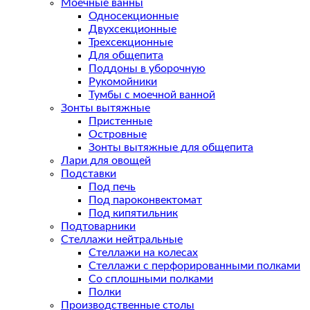
Моечные ванны
Односекционные
Двухсекционные
Трехсекционные
Для общепита
Поддоны в уборочную
Рукомойники
Тумбы с моечной ванной
Зонты вытяжные
Пристенные
Островные
Зонты вытяжные для общепита
Лари для овощей
Подставки
Под печь
Под пароконвектомат
Под кипятильник
Подтоварники
Стеллажи нейтральные
Стеллажи на колесах
Стеллажи с перфорированными полками
Со сплошными полками
Полки
Производственные столы