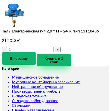
Таль электрическая г/п 2,0 т Н – 24 м, тип 13Т10456
212 318
₽
Количество
товара
Таль
В корзину
Купить в 1
клик
электрическая
г/
Категории
п
2,0
Медицинское оснащение
т
Мусорные контейнеры классические
Н
Нейтральное оборудование
-
Производственная мебель
24
Складская техника
м,
Складское оборудование
тип
Стеллажи
13Т10456
Шкафы металлические