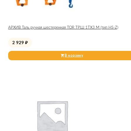
АРХИВ Таль ручная шестеренная TOR ТРШ 1ТХ3 М (тип HS-Z)
2 929
₽
В корзину