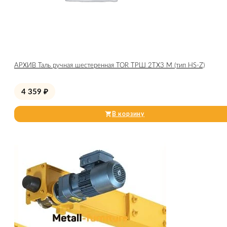
АРХИВ Таль ручная шестеренная TOR ТРШ 2ТХ3 М (тип HS-Z)
4 359
₽
В корзину