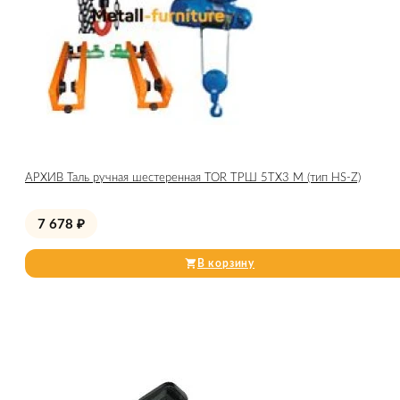
АРХИВ Таль ручная шестеренная TOR ТРШ 5ТХ3 М (тип HS-Z)
7 678
₽
В корзину