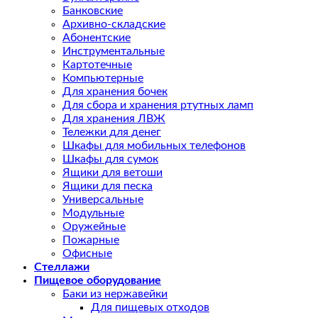
Банковские
Архивно-складские
Абонентские
Инструментальные
Картотечные
Компьютерные
Для хранения бочек
Для сбора и хранения ртутных ламп
Для хранения ЛВЖ
Тележки для денег
Шкафы для мобильных телефонов
Шкафы для сумок
Ящики для ветоши
Ящики для песка
Универсальные
Модульные
Оружейные
Пожарные
Офисные
Стеллажи
Пищевое оборудование
Баки из нержавейки
Для пищевых отходов