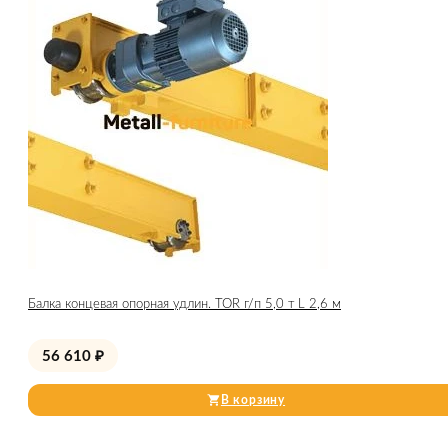
Балка концевая опорная удлин. TOR г/п 5,0 т L 2,6 м
56 610
₽
В корзину