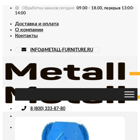
Skip
Обработка заказов сегодня:
09.00 - 18.00, перерыв 13:00-
to
14:00
content
Доставка и оплата
О компании
Контакты
INFO@METALL-FURNITURE.RU
8 (800) 333-87-80
Искать: