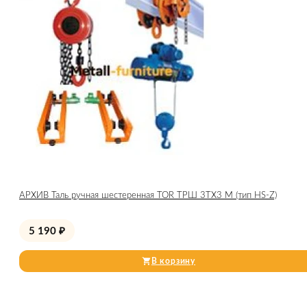
АРХИВ Таль ручная шестеренная TOR ТРШ 3ТХ3 М (тип HS-Z)
5 190
₽
В корзину