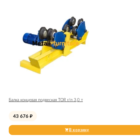
Балка концевая подвесная TOR г/п 3,0 т
43 676
₽
В корзину