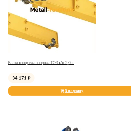
Балка концевая опорная TOR г/п 2,0 т
34 171
₽
В корзину