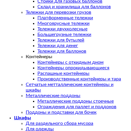
Стойки для газовых баллонов
Склад и хранилища для баллонов
Тележки для перевозки грузов
Платформенные тележки
Многоярусные тележки
Тележки двухколесные
Большегрузные тележки
Тележки для бутылей
Тележки для денег
Тележки для баллонов
Контейнеры
Контейнеры с откидным дном
Контейнеры опрокидывающиеся
Распашные контейнеры
Производственные контейнеры и тара
Сетчатые метталлические контейнеры и
шкафы
Металлические поддоны
Металлические поддоны стоечные
Ограждения для паллет и поддонов
Поддоны и подставки для бочек
Шкафы
Для раздельного сбора мусора
Для одежды