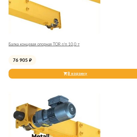
Балка концевая опорная TOR г/п 10,0 т
76 905
₽
В корзину