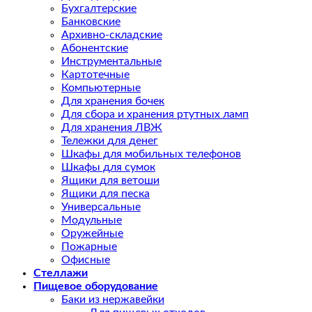
Бухгалтерские
Банковские
Архивно-складские
Абонентские
Инструментальные
Картотечные
Компьютерные
Для хранения бочек
Для сбора и хранения ртутных ламп
Для хранения ЛВЖ
Тележки для денег
Шкафы для мобильных телефонов
Шкафы для сумок
Ящики для ветоши
Ящики для песка
Универсальные
Модульные
Оружейные
Пожарные
Офисные
Стеллажи
Пищевое оборудование
Баки из нержавейки