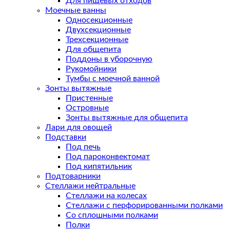
Для пищевых отходов
Моечные ванны
Односекционные
Двухсекционные
Трехсекционные
Для общепита
Поддоны в уборочную
Рукомойники
Тумбы с моечной ванной
Зонты вытяжные
Пристенные
Островные
Зонты вытяжные для общепита
Лари для овощей
Подставки
Под печь
Под пароконвектомат
Под кипятильник
Подтоварники
Стеллажи нейтральные
Стеллажи на колесах
Стеллажи с перфорированными полками
Со сплошными полками
Полки