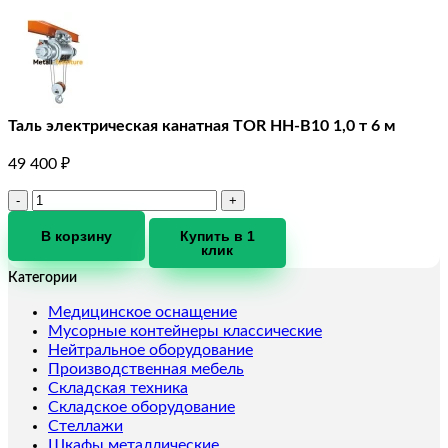
Таль электрическая канатная TOR HH-B10 1,0 т 6 м
49 400
₽
Количество
товара
Таль
В корзину
Купить в 1
клик
электрическая
канатная
Категории
TOR
HH-
Медицинское оснащение
B10
Мусорные контейнеры классические
1,0
Нейтральное оборудование
т
Производственная мебель
6
Складская техника
м
Складское оборудование
Стеллажи
Шкафы металлические