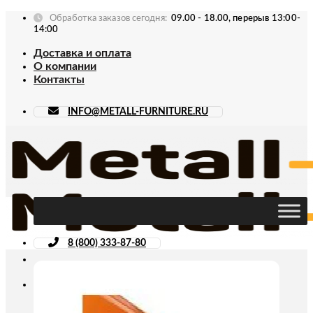
Skip
Обработка заказов сегодня:
09.00 - 18.00, перерыв 13:00-
to
14:00
content
Доставка и оплата
О компании
Контакты
INFO@METALL-FURNITURE.RU
8 (800) 333-87-80
Искать: