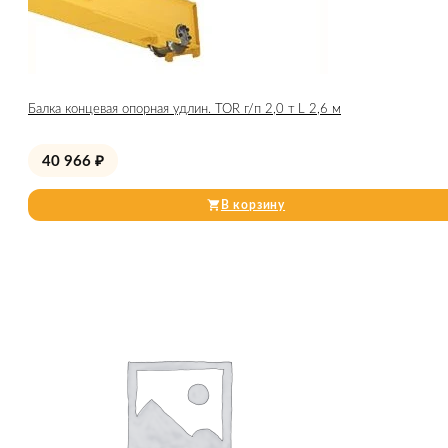
Балка концевая опорная удлин. TOR г/п 2,0 т L 2,6 м
40 966
₽
В корзину