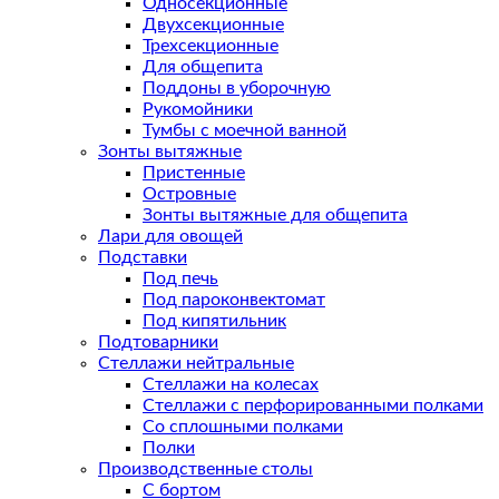
Односекционные
Двухсекционные
Трехсекционные
Для общепита
Поддоны в уборочную
Рукомойники
Тумбы с моечной ванной
Зонты вытяжные
Пристенные
Островные
Зонты вытяжные для общепита
Лари для овощей
Подставки
Под печь
Под пароконвектомат
Под кипятильник
Подтоварники
Стеллажи нейтральные
Стеллажи на колесах
Стеллажи с перфорированными полками
Со сплошными полками
Полки
Производственные столы
С бортом