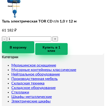
Таль электрическая TOR CD г/п 1,0 т 12 м
61 182
₽
Количество
товара
Таль
В корзину
Купить в 1
клик
электрическая
TOR
Категории
CD
г/
Медицинское оснащение
п
Мусорные контейнеры классические
1,0
Нейтральное оборудование
т
Производственная мебель
12
Складская техника
м
Складское оборудование
Стеллажи
Шкафы металлические
Электрические шкафы