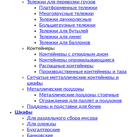
Тележки для перевозки грузов
Платформенные тележки
Многоярусные тележки
Тележки двухколесные
Большегрузные тележки
Тележки для бутылей
Тележки для денег
Тележки для баллонов
Контейнеры
Контейнеры с откидным дном
Контейнеры опрокидывающиеся
Распашные контейнеры
Производственные контейнеры и тара
Сетчатые метталлические контейнеры и
шкафы
Металлические поддоны
Металлические поддоны стоечные
Ограждения для паллет и поддонов
Поддоны и подставки для бочек
Шкафы
Для раздельного сбора мусора
Для одежды
Бухгалтерские
Банковские