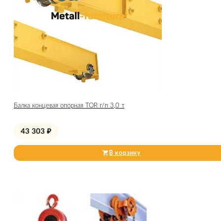
Балка концевая опорная TOR г/п 3,0 т
43 303
₽
В корзину