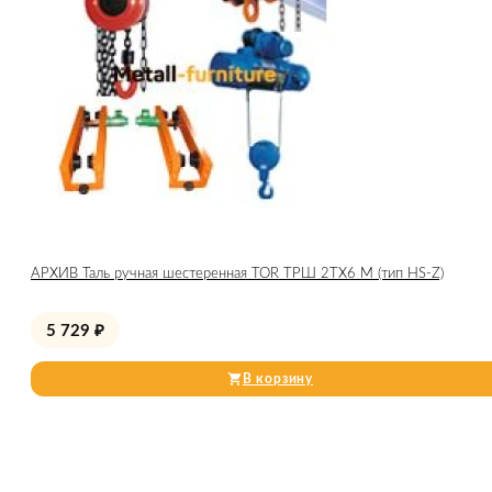
АРХИВ Таль ручная шестеренная TOR ТРШ 2ТХ6 М (тип HS-Z)
5 729
₽
В корзину