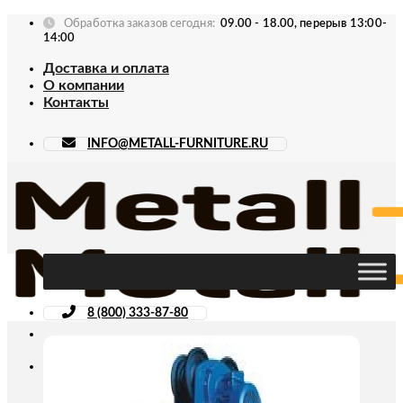
Skip
Обработка заказов сегодня:
09.00 - 18.00, перерыв 13:00-
to
14:00
content
Доставка и оплата
О компании
Контакты
INFO@METALL-FURNITURE.RU
8 (800) 333-87-80
Искать: