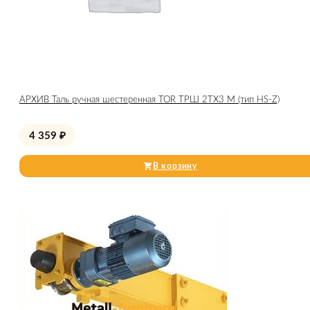
АРХИВ Таль ручная шестеренная TOR ТРШ 2ТХ3 М (тип HS-Z)
4 359
₽
В корзину