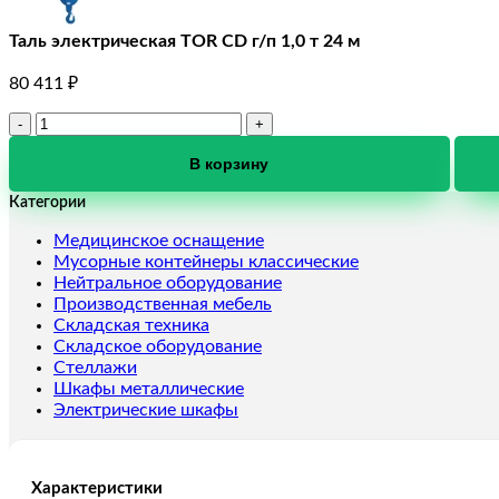
Таль электрическая TOR CD г/п 1,0 т 24 м
80 411
₽
Количество
товара
Таль
В корзину
электрическая
Категории
TOR
CD
Медицинское оснащение
г/
Мусорные контейнеры классические
п
Нейтральное оборудование
1,0
Производственная мебель
т
Складская техника
24
Складское оборудование
м
Стеллажи
Шкафы металлические
Электрические шкафы
Характеристики