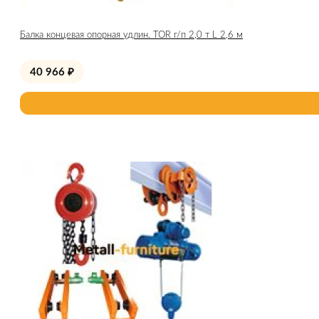
Балка концевая опорная удлин. TOR г/п 2,0 т L 2,6 м
40 966
₽