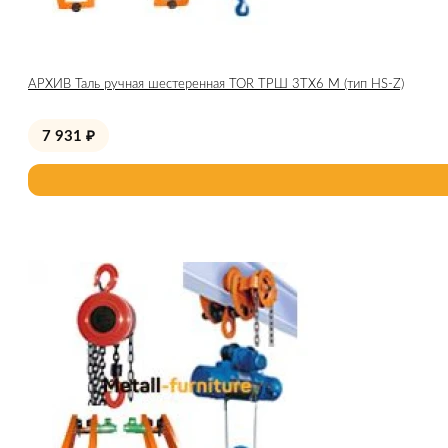
АРХИВ Таль ручная шестеренная TOR ТРШ 3ТХ6 М (тип HS-Z)
7 931
₽