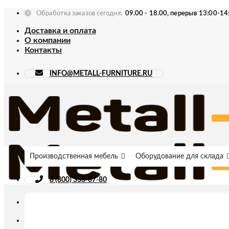
Skip
Обработка заказов сегодня:
09.00 - 18.00, перерыв 13:00-14
to
Доставка и оплата
content
О компании
Контакты
INFO@METALL-FURNITURE.RU
Производственная мебель
Оборудование для склада
8 (800) 333-87-80
Искать: