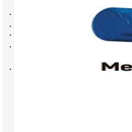
INFO@METALL-FURNITURE.RU
8 (800) 333-87-80
Корзина
Корзина пуста.