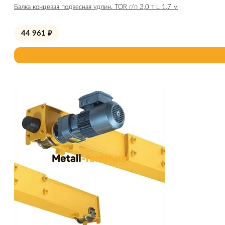
Балка концевая подвесная удлин. TOR г/п 3,0 т L 1,7 м
44 961
₽