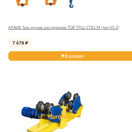
АРХИВ Таль ручная шестеренная TOR ТРШ 5ТХ3 М (тип HS-Z)
7 678
₽
В корзину