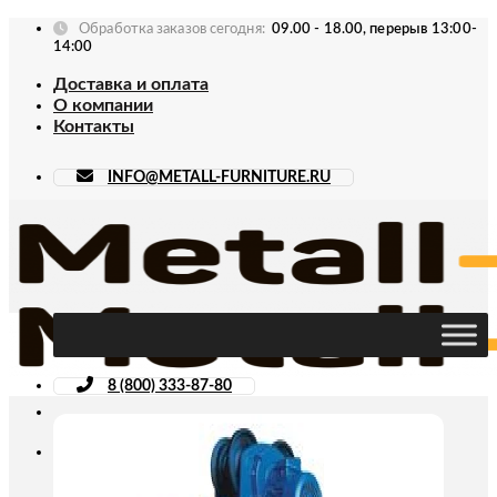
Skip
Обработка заказов сегодня:
09.00 - 18.00, перерыв 13:00-
to
14:00
content
Доставка и оплата
О компании
Контакты
INFO@METALL-FURNITURE.RU
8 (800) 333-87-80
Искать: