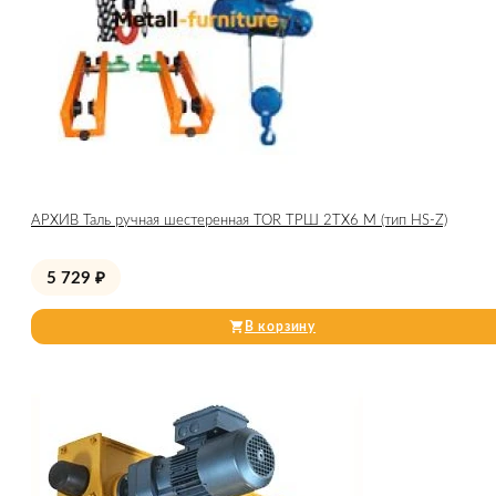
АРХИВ Таль ручная шестеренная TOR ТРШ 2ТХ6 М (тип HS-Z)
5 729
₽
В корзину