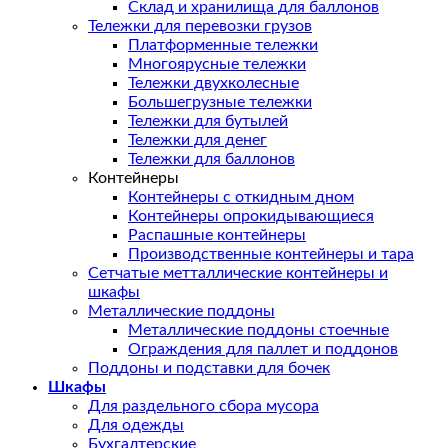
Склад и хранилища для баллонов
Тележки для перевозки грузов
Платформенные тележки
Многоярусные тележки
Тележки двухколесные
Большегрузные тележки
Тележки для бутылей
Тележки для денег
Тележки для баллонов
Контейнеры
Контейнеры с откидным дном
Контейнеры опрокидывающиеся
Распашные контейнеры
Производственные контейнеры и тара
Сетчатые метталлические контейнеры и
шкафы
Металлические поддоны
Металлические поддоны стоечные
Ограждения для паллет и поддонов
Поддоны и подставки для бочек
Шкафы
Для раздельного сбора мусора
Для одежды
Бухгалтерские