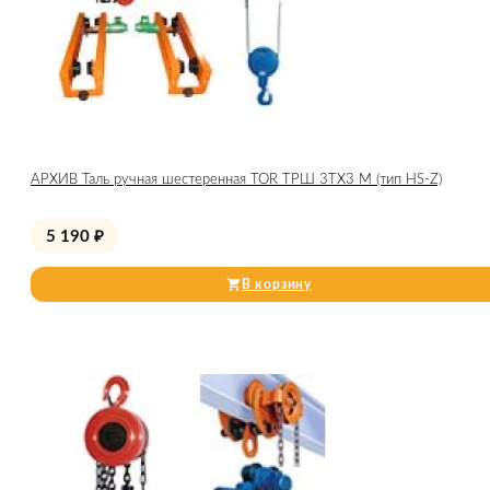
АРХИВ Таль ручная шестеренная TOR ТРШ 3ТХ3 М (тип HS-Z)
5 190
₽
В корзину