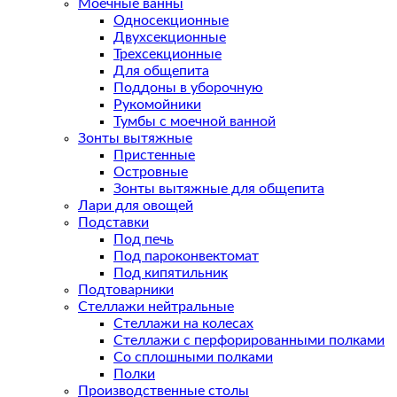
Моечные ванны
Односекционные
Двухсекционные
Трехсекционные
Для общепита
Поддоны в уборочную
Рукомойники
Тумбы с моечной ванной
Зонты вытяжные
Пристенные
Островные
Зонты вытяжные для общепита
Лари для овощей
Подставки
Под печь
Под пароконвектомат
Под кипятильник
Подтоварники
Стеллажи нейтральные
Стеллажи на колесах
Стеллажи с перфорированными полками
Со сплошными полками
Полки
Производственные столы