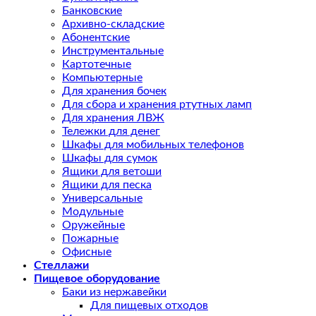
Банковские
Архивно-складские
Абонентские
Инструментальные
Картотечные
Компьютерные
Для хранения бочек
Для сбора и хранения ртутных ламп
Для хранения ЛВЖ
Тележки для денег
Шкафы для мобильных телефонов
Шкафы для сумок
Ящики для ветоши
Ящики для песка
Универсальные
Модульные
Оружейные
Пожарные
Офисные
Стеллажи
Пищевое оборудование
Баки из нержавейки
Для пищевых отходов