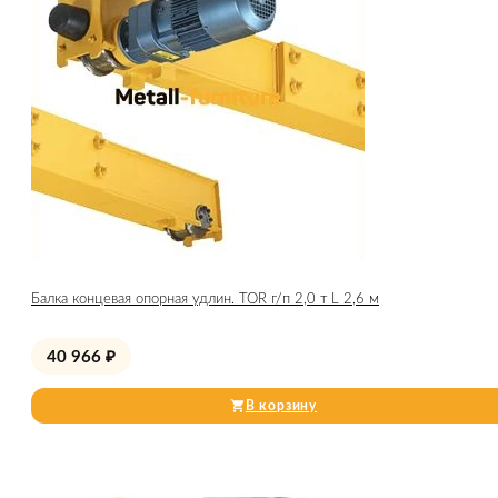
Балка концевая опорная удлин. TOR г/п 2,0 т L 2,6 м
40 966
₽
В корзину