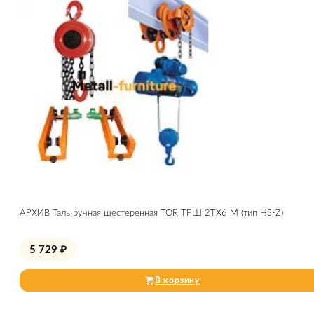
АРХИВ Таль ручная шестеренная TOR ТРШ 2ТХ6 М (тип HS-Z)
5 729
₽
В корзину