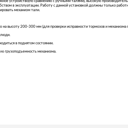
жное устройство(по сравнению с ручными талями), высокую производител
бством в эксплуатации. Работу с данной установкой должны только рабо
ровать механизм тали.
 на высоту 200-300 мм (для проверки исправности тормозов и механизма 
 люди.
ходиться в поднятом состоянии.
ую грузоподъемность механизма.