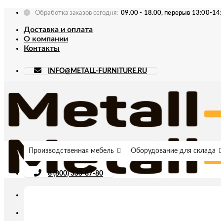
Skip
Обработка заказов сегодня:
09.00 - 18.00, перерыв 13:00-14
to
Доставка и оплата
content
О компании
Контакты
INFO@METALL-FURNITURE.RU
Производственная мебель
Оборудование для склада
8 (800) 333-87-80
Искать: