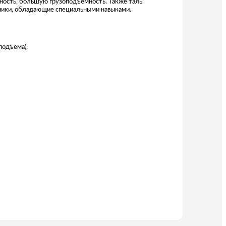
ьность, большую грузоподъемность. Также таль
тники, обладающие специальными навыками.
подъема).