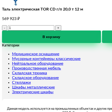
Таль электрическая TOR CD г/п 20,0 т 12 м
569 923
₽
Количество
товара
Таль
В корзину
электрическая
Категории
TOR
CD
Медицинское оснащение
г/
Мусорные контейнеры классические
п
Нейтральное оборудование
20,0
Производственная мебель
т
Складская техника
12
Складское оборудование
м
Стеллажи
Шкафы металлические
Электрические шкафы
Данная модель используется на промышленных объектах и других пред