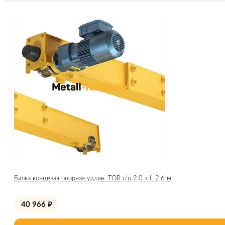
Балка концевая опорная удлин. TOR г/п 2,0 т L 2,6 м
40 966
₽