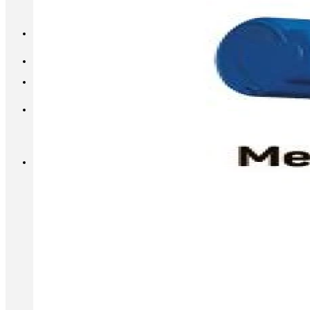
INFO@METALL-FURNITURE.RU
8 (800) 333-87-80
Корзина
Корзина пуста.