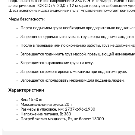
подключается к сети с напряжением 380 В. Эти тельферы имеют: сло
электрическая TOR CD г/п 20,0 т 12 м характеризуются большим удо
Шестикнопочный дистанционный пульт управления помогает контроли
Меры безопасности:
Перед подъемом груза необходимо предварительно поднять его
Запрещено поднимать и спускать груз, когда под ним находятся
После в перерыве или по окончанию работы, груз не должен на
Запрещается поднимать груз массой, превышающей номинальн
Запрещается выравнивание груза на весу.
Запрещается ремонтировать механизм при поднятом грузе.
Запрещается использовать механизм для подъема людей.
Характеристики
Вес: 1550 кг
Максимальная нагрузка: 20 т
Размеры в упаковке, мм: 2737х696х1930
Напряжение питания, В: 380
Потребляемая мощность, Вт, не более: 13000