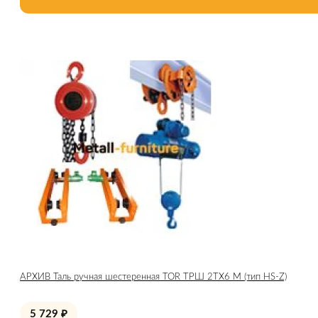
АРХИВ Таль ручная шестеренная TOR ТРШ 2ТХ6 М (тип HS-Z)
5 729
₽