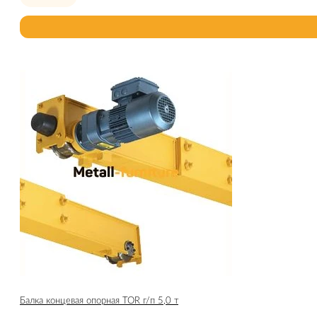
Балка концевая опорная TOR г/п 5,0 т