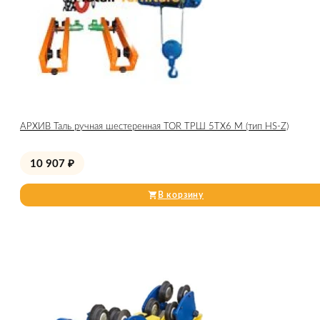
АРХИВ Таль ручная шестеренная TOR ТРШ 5ТХ6 М (тип HS-Z)
10 907
₽
В корзину