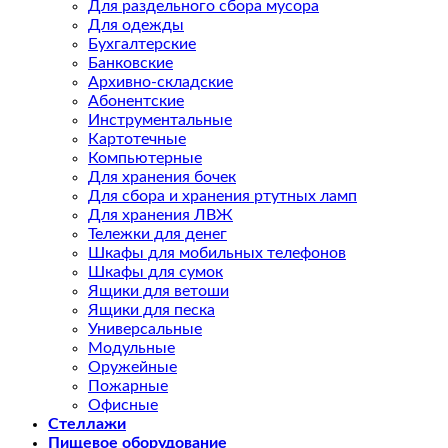
Для раздельного сбора мусора
Для одежды
Бухгалтерские
Банковские
Архивно-складские
Абонентские
Инструментальные
Картотечные
Компьютерные
Для хранения бочек
Для сбора и хранения ртутных ламп
Для хранения ЛВЖ
Тележки для денег
Шкафы для мобильных телефонов
Шкафы для сумок
Ящики для ветоши
Ящики для песка
Универсальные
Модульные
Оружейные
Пожарные
Офисные
Стеллажи
Пищевое оборудование