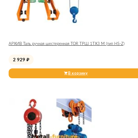
АРХИВ Таль ручная шестеренная TOR ТРШ 1ТХ3 М (тип HS-Z)
2 929
₽
В корзину