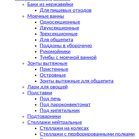
Баки из нержавейки
Для пищевых отходов
Моечные ванны
Односекционные
Двухсекционные
Трехсекционные
Для общепита
Поддоны в уборочную
Рукомойники
Тумбы с моечной ванной
Зонты вытяжные
Пристенные
Островные
Зонты вытяжные для общепита
Лари для овощей
Подставки
Под печь
Под пароконвектомат
Под кипятильник
Подтоварники
Стеллажи нейтральные
Стеллажи на колесах
Стеллажи с перфорированными полками