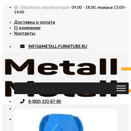
Skip
Обработка заказов сегодня:
09.00 - 18.00, перерыв 13:00-
to
14:00
content
Доставка и оплата
О компании
Контакты
INFO@METALL-FURNITURE.RU
8 (800) 333-87-80
Искать: