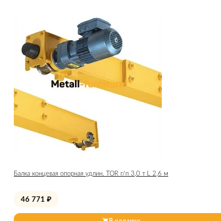
Балка концевая опорная удлин. TOR г/п 3,0 т L 2,6 м
46 771
₽