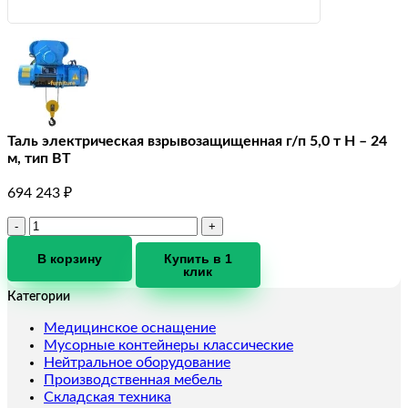
Таль электрическая взрывозащищенная г/п 5,0 т Н – 24
м, тип ВТ
694 243
₽
Количество
товара
Таль
В корзину
Купить в 1
клик
электрическая
взрывозащищенная
Категории
г/
п
Медицинское оснащение
5,0
Мусорные контейнеры классические
т
Нейтральное оборудование
Н
Производственная мебель
-
Складская техника