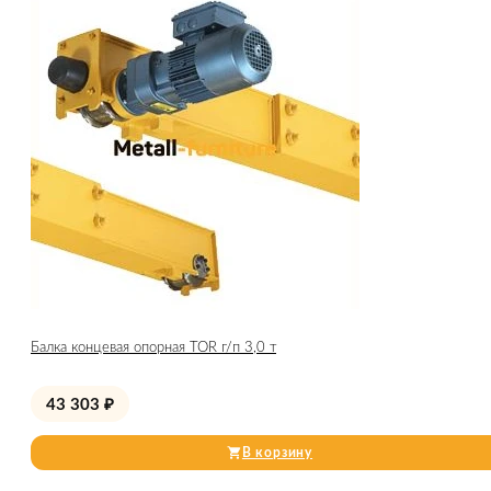
Балка концевая опорная TOR г/п 3,0 т
43 303
₽
В корзину