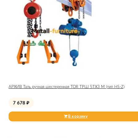
АРХИВ Таль ручная шестеренная TOR ТРШ 5ТХ3 М (тип HS-Z)
7 678
₽
В корзину