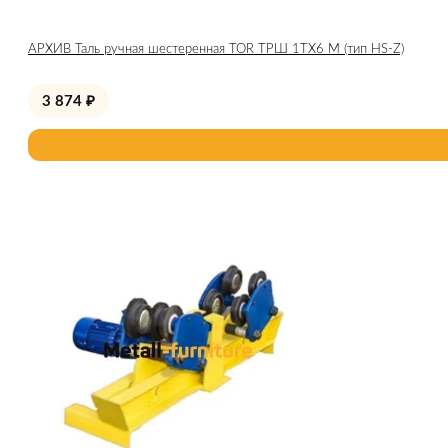
АРХИВ Таль ручная шестеренная TOR ТРШ 1ТХ6 М (тип HS-Z)
3 874
₽