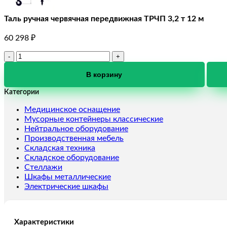
Таль ручная червячная передвижная ТРЧП 3,2 т 12 м
60 298
₽
Количество
товара
Таль
В корзину
ручная
Категории
червячная
передвижная
Медицинское оснащение
ТРЧП
Мусорные контейнеры классические
3,2
Нейтральное оборудование
т
Производственная мебель
12
Складская техника
м
Складское оборудование
Стеллажи
Шкафы металлические
Электрические шкафы
Характеристики