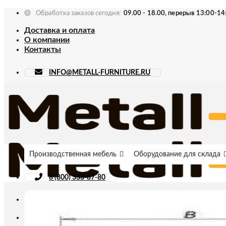
Skip
Обработка заказов сегодня:
09.00 - 18.00, перерыв 13:00-14
to
Доставка и оплата
content
О компании
Контакты
INFO@METALL-FURNITURE.RU
Производственная мебель
Оборудование для склада
8 (800) 333-87-80
Искать: