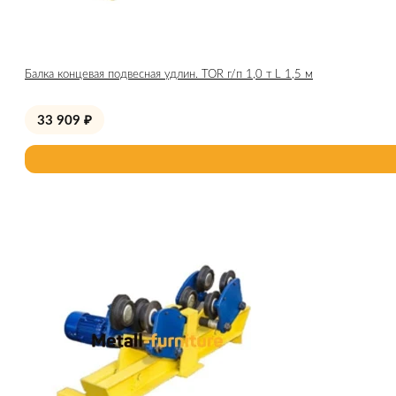
Балка концевая подвесная удлин. TOR г/п 1,0 т L 1,5 м
33 909
₽