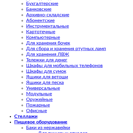
Бухгалтерские
Банковские
Архивно-складские
Абонентские
Инструментальные
Картотечные
Компьютерные
Для хранения бочек
Для сбора и хранения ртутных ламп
Для хранения ЛВЖ
Тележки для денег
Шкафы для мобильных телефонов
Шкафы для сумок
Ящики для ветоши
Ящики для песка
Универсальные
Модульные
Оружейные
Пожарные
Офисные
Стеллажи
Пищевое оборудование
Баки из нержавейки