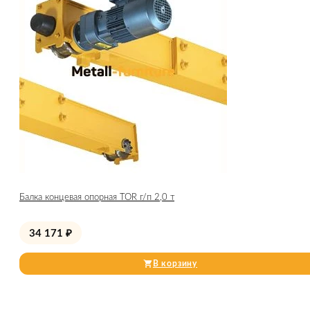
Балка концевая опорная TOR г/п 2,0 т
34 171
₽
В корзину