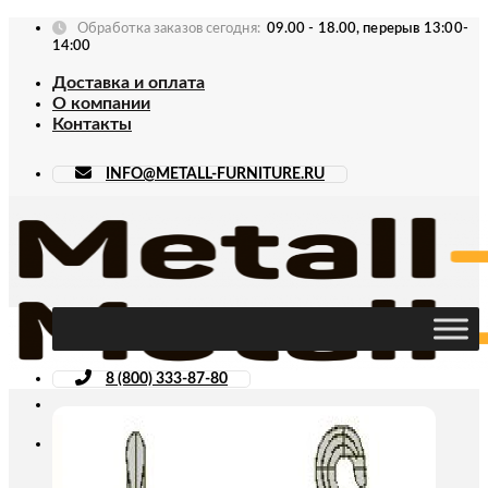
Skip
Обработка заказов сегодня:
09.00 - 18.00, перерыв 13:00-
to
14:00
content
Доставка и оплата
О компании
Контакты
INFO@METALL-FURNITURE.RU
8 (800) 333-87-80
Искать: