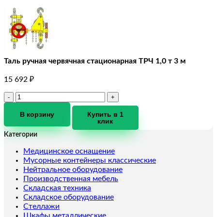
Таль ручная червячная стационарная ТРЧ 1,0 т 3 м
15 692
₽
Количество
товара
Таль
В корзину
Купить в 1
клик
ручная
червячная
Категории
стационарная
ТРЧ
Медицинское оснащение
1,0
Мусорные контейнеры классические
т
Нейтральное оборудование
3
Производственная мебель
м
Складская техника
Складское оборудование
Стеллажи
Шкафы металлические