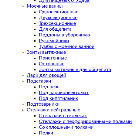
Для пищевых отходов
Моечные ванны
Односекционные
Двухсекционные
Трехсекционные
Для общепита
Поддоны в уборочную
Рукомойники
Тумбы с моечной ванной
Зонты вытяжные
Пристенные
Островные
Зонты вытяжные для общепита
Лари для овощей
Подставки
Под печь
Под пароконвектомат
Под кипятильник
Подтоварники
Стеллажи нейтральные
Стеллажи на колесах
Стеллажи с перфорированными полками
Со сплошными полками
Полки