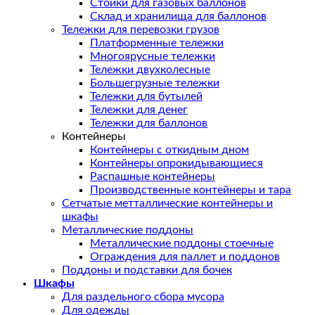
Стойки для газовых баллонов
Склад и хранилища для баллонов
Тележки для перевозки грузов
Платформенные тележки
Многоярусные тележки
Тележки двухколесные
Большегрузные тележки
Тележки для бутылей
Тележки для денег
Тележки для баллонов
Контейнеры
Контейнеры с откидным дном
Контейнеры опрокидывающиеся
Распашные контейнеры
Производственные контейнеры и тара
Сетчатые метталлические контейнеры и
шкафы
Металлические поддоны
Металлические поддоны стоечные
Ограждения для паллет и поддонов
Поддоны и подставки для бочек
Шкафы
Для раздельного сбора мусора
Для одежды