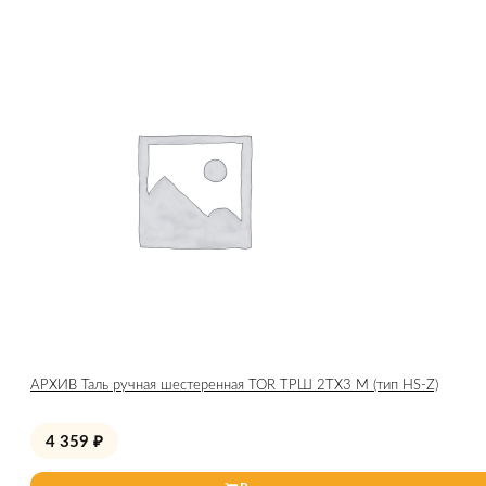
АРХИВ Таль ручная шестеренная TOR ТРШ 2ТХ3 М (тип HS-Z)
4 359
₽