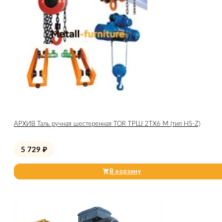
АРХИВ Таль ручная шестеренная TOR ТРШ 2ТХ6 М (тип HS-Z)
5 729
₽
В корзину