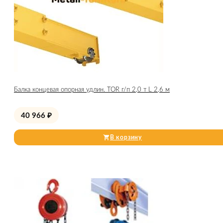
Балка концевая опорная удлин. TOR г/п 2,0 т L 2,6 м
40 966
₽
В корзину