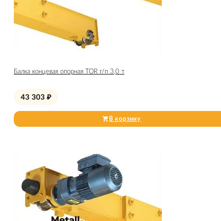
Балка концевая опорная TOR г/п 3,0 т
43 303
₽
В корзину