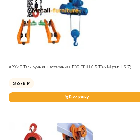
АРХИВ Таль ручная шестеренная TOR ТРШ 0,5 ТХ6 М (тип HS-Z)
3 678
₽
В корзину