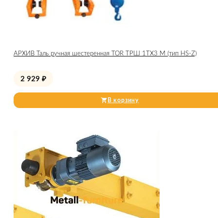
АРХИВ Таль ручная шестеренная TOR ТРШ 1ТХ3 М (тип HS-Z)
2 929
₽
В корзину